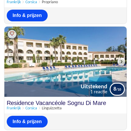
2 beoordelingen
Frankrijk
Corsica
Propriano
Info & prijzen
Uitstekend
8
1 reactie
Uitstekend
Residence Vacancéole Sognu Di Mare
8
1 reactie
Frankrijk
Corsica
Linguizzetta
Info & prijzen