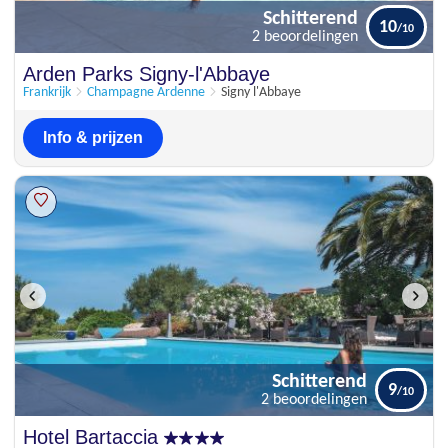
Schitterend
10
2 beoordelingen
Schitterend
Arden Parks Signy-l'Abbaye
10
2 beoordelingen
Frankrijk
Champagne Ardenne
Signy l'Abbaye
Info & prijzen
Schitterend
9
2 beoordelingen
Schitterend
Hotel Bartaccia
9