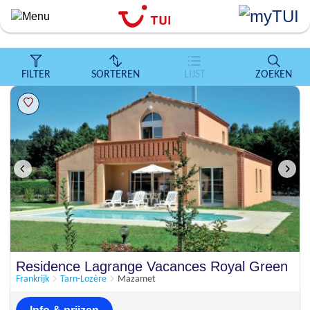
``
Overslaan
en
naar
de
FILTER
SORTEREN
LIJST
ZOEKEN
algemene
inhoud
gaan
Residence Lagrange Vacances Royal Green
Frankrijk
Tarn-Lozère
Mazamet