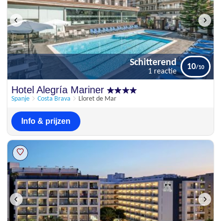
Schitterend
10
1 reactie
Schitterend
Hotel Alegría Mariner
10
1 reactie
Spanje
Costa Brava
Lloret de Mar
Info & prijzen