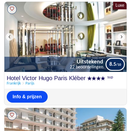
Luxe
Uitstekend
8.5
22 beoordelingen
Uitstekend
Hotel Victor Hugo Paris Kléber
sup
8.5
22 beoordelingen
Frankrijk
Parijs
Info & prijzen