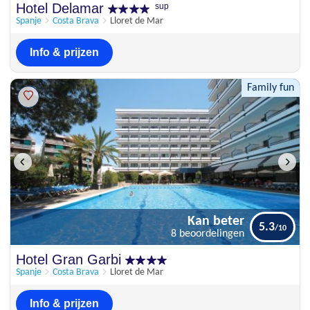
Schitterend
Hotel Delamar
sup
9
2 beoordelingen
Spanje
Costa Brava
Lloret de Mar
Info & prijzen
Family fun
Kan beter
5.3
8 beoordelingen
Kan beter
Hotel Gran Garbi
5.3
8 beoordelingen
Spanje
Costa Brava
Lloret de Mar
Info & prijzen