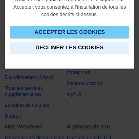
importantes
Transport vers l'aéroport
Accepter, vous consentez à l'installation de tous les
avantageux
Assurances
cookies décrits ci-dessus.
Bien préparé pour le
Garantie d'échange
voyage
ACCEPTER LES COOKIES
Informations importantes et
Fly Deluxe
conditions
DECLINER LES COOKIES
Excursions
Formalités de voyage
Réservation d'un siège et
Le conseil aux voyageurs
check-in en ligne
le plus récent des Affaires
étrangères
Divertissement à bord
Mesures corona
Tous les services
supplémentaires
myTUI
Location de voitures
Bagage
Nos vacances
À propos de TUI
Nos concepts de vacances
Garantie de prix TUI