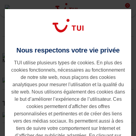
Vous ne voulez plus manquer nos meilleures offres last
Nous respectons votre vie privée
minute et nos concours?.
Inscrivez-vous à notre
TUI utilise plusieurs types de cookies. En plus des
newsletter hebdomadaire.
cookies fonctionnels, nécessaires au fonctionnement
de notre site web, nous plaçons des cookies
analytiques pour mesurer l'utilisation et la qualité du
site web. Nous utilisons également des cookies dans
le but d’améliorer l’expérience de l’utilisateur. Ces
Toutes vos vacances dans une appli
cookies permettent d'afficher des offres
personnalisées et pertinentes et de créer des liens
vers des médias sociaux. Ils permettent aussi à des
tiers de suivre votre comportement sur Internet et
Extras
Infos de voyage
d'afficher des publicités adaptées. En cliquant sur