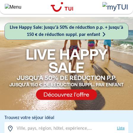
``
Aller
au
contenu
Live Happy Sale: jusqu'à 50% de réduction p.p. + jusqu'à
principal
150 € de réduction suppl. par enfant
Trouvez votre séjour idéal
Liste