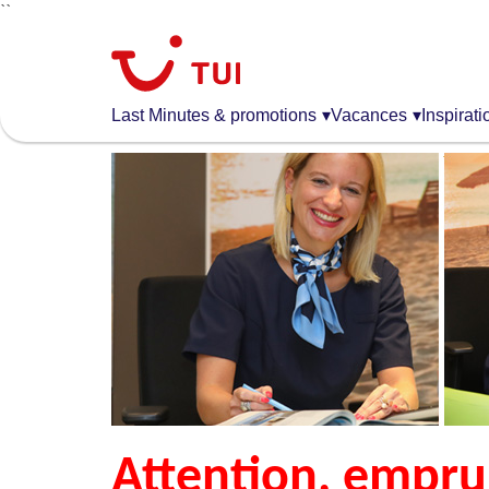
``
Aller
au
contenu
principal
Last Minutes & promotions
▾
Vacances
▾
Inspirati
Attention, emprun