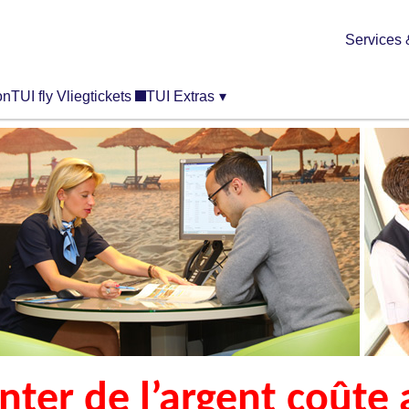
Services 
on
TUI fly Vliegtickets
TUI Extras
▾
ter de l’argent coûte a