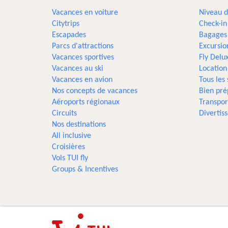
Vacances en voiture
Niveau d
Citytrips
Check-in
Escapades
Bagages
Parcs d'attractions
Excursio
Vacances sportives
Fly Delu
Vacances au ski
Location
Vacances en avion
Tous les
Nos concepts de vacances
Bien pré
Aéroports régionaux
Transpor
Circuits
Divertis
Nos destinations
All inclusive
Croisières
Vols TUI fly
Groups & Incentives