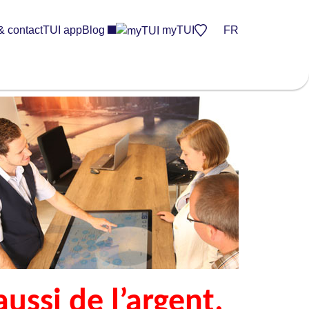
& contact
TUI app
Blog
myTUI
FR
ussi de l’argent.