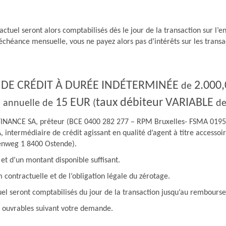
ractuel seront alors comptabilisés dès le jour de la transaction sur l’
l’échéance mensuelle, vous ne payez alors pas d’intérêts sur les tran
DE CRÉDIT À DURÉE INDÉTERMINÉE
2.000
de
15 EUR
taux débiteur VARIABLE
n annuelle de
(
d
FINANCE SA, prêteur (BCE 0400 282 277 – RPM Bruxelles- FSMA 019
, intermédiaire de crédit agissant en qualité d’agent à titre access
enweg 1 8400 Ostende).
t d’un montant disponible suffisant.
ontractuelle et de l’obligation légale du zérotage.
tuel seront comptabilisés du jour de la transaction jusqu’au rembours
s ouvrables suivant votre demande.