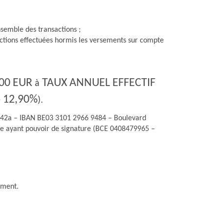
ensemble des transactions ;
sactions effectuées hormis les versements sur compte
,00 EUR
TAUX ANNUEL EFFECTIF
à
12,90%
e
).
542a – IBAN BE03 3101 2966 9484 – Boulevard
oire ayant pouvoir de signature (BCE 0408479965 –
ement.