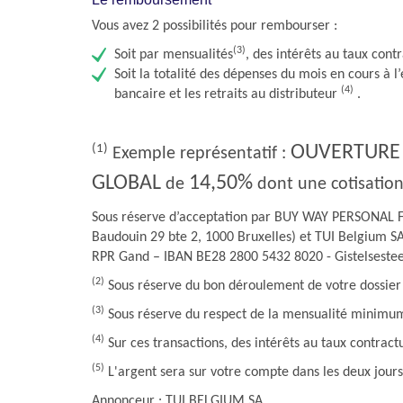
Vous avez 2 possibilités pour rembourser :
(3)
Soit par mensualités
, des intérêts au taux cont
Soit la totalité des dépenses du mois en cours à 
(4)
bancaire et les retraits au distributeur
.
(1)
OUVERTURE 
Exemple représentatif :
GLOBAL
14,50%
de
dont une cotisatio
Sous réserve d’acceptation par BUY WAY PERSONAL 
Baudouin 29 bte 2, 1000 Bruxelles) et TUI Belgium SA
RPR Gand – IBAN BE28 2800 5432 8020 - Gistelseste
(2)
Sous réserve du bon déroulement de votre dossier e
(3)
Sous réserve du respect de la mensualité minimum c
(4)
Sur ces transactions, des intérêts au taux contrac
(5)
L'argent sera sur votre compte dans les deux jour
Annonceur : TUI BELGIUM SA.