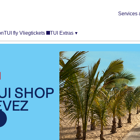
Services 
on
TUI fly Vliegtickets
TUI Extras
▾