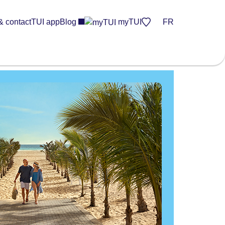
& contact
TUI app
Blog
myTUI
FR