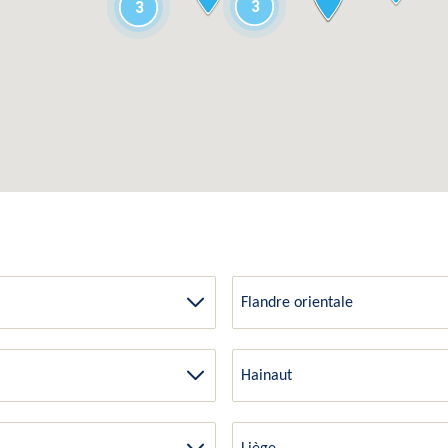
3
3
Flandre orientale
Hainaut