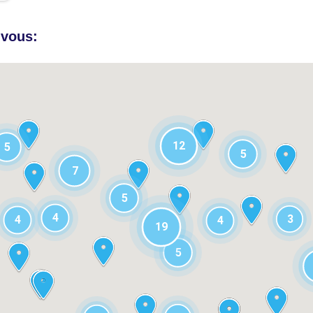
 vous:
12
5
5
7
5
4
3
4
4
19
5