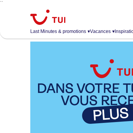
``
Aller
au
contenu
principal
Last Minutes & promotions
▾
Vacances
▾
Inspirati