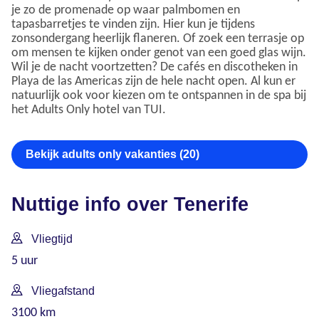
je zo de promenade op waar palmbomen en
tapasbarretjes te vinden zijn. Hier kun je tijdens
zonsondergang heerlijk flaneren. Of zoek een terrasje op
om mensen te kijken onder genot van een goed glas wijn.
Wil je de nacht voortzetten? De cafés en discotheken in
Playa de las Americas zijn de hele nacht open. Al kun er
natuurlijk ook voor kiezen om te ontspannen in de spa bij
het Adults Only hotel van TUI.
Bekijk adults only vakanties (20)
Nuttige info over Tenerife
Vliegtijd
5 uur
Vliegafstand
3100 km