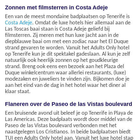
Zonnen met filmsterren in Costa Adeje
Een van de meest mondaine badplaatsen op Tenerife is
Costa Adeje
. Omdat de luxe hotels hier allemaal aan de
Las Toscas baai staan is Costa Adeje geliefd bij
filmsterren. Zij meren met hun luxe jacht aan in de
diepblauwe baai om met een zodiac naar het El Duque
strand gevaren te worden. Vanuit het Adults Only hotel
op Tenerife kun je dit spektakel gadeslaan. Al kun je zelf
natuurlijk ook heerlijk zonnen op het goudkleurige
strand. Breng ook eens een bezoek aan het Plaza del
Duque winkelcentrum waar allerlei restaurants, (luxe)
modezaken en juweliers te vinden zijn. Bijkomen doe je
aan het eind van de dag in het hotel waar het diner al
klaar staat.
Flaneren over de Paseo de las Vistas boulevard
Een bruisende avond uit beleef je op Tenerife in Playa de
Las Americas. Deze badplaats wordt door middel van de
Paseo de las Vistas boulevard verbonden met het
naastgelegen Los Cristianos. In beide badplaatsen biedt
TUI een Adults Only hotel aan. Vanuit het luxe hotel stap