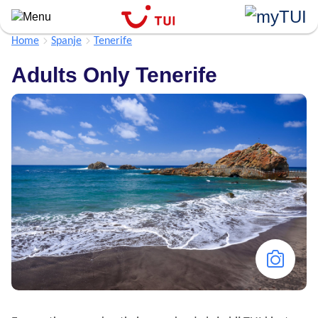
Overslaan
en
naar
Home
Spanje
Tenerife
de
Adults Only Tenerife
algemene
inhoud
gaan