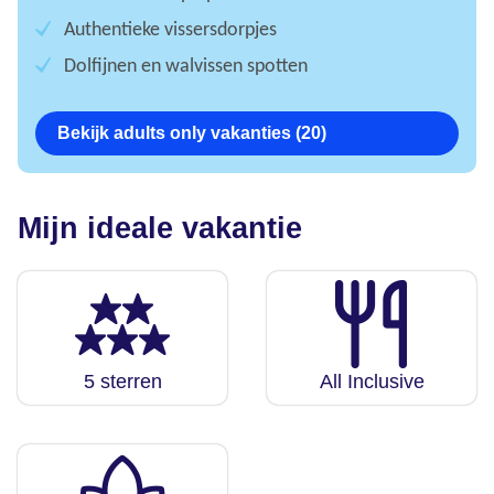
Authentieke vissersdorpjes
Dolfijnen en walvissen spotten
Bekijk adults only vakanties (20)
Mijn ideale vakantie
5 sterren
All Inclusive