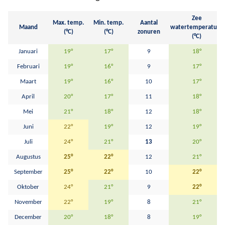
Zee
Max. temp.
Min. temp.
Aantal
Maand
watertemperatuur
(°C)
(°C)
zonuren
(°C)
Januari
19°
17°
9
18°
Februari
19°
16°
9
17°
Maart
19°
16°
10
17°
April
20°
17°
11
18°
Mei
21°
18°
12
18°
Juni
22°
19°
12
19°
Juli
24°
21°
13
20°
Augustus
25°
22°
12
21°
September
25°
22°
10
22°
Oktober
24°
21°
9
22°
November
22°
19°
8
21°
December
20°
18°
8
19°