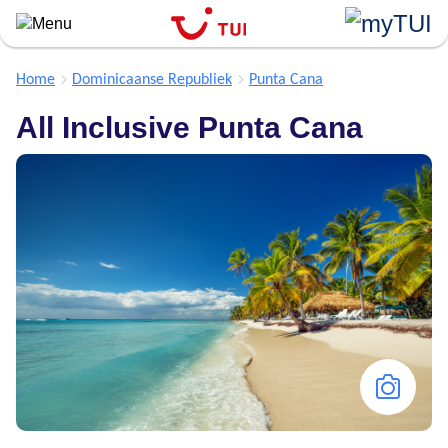
``
Overslaan
en
naar
Home
Dominicaanse Republiek
Punta Cana
de
All Inclusive Punta Cana
algemene
inhoud
gaan