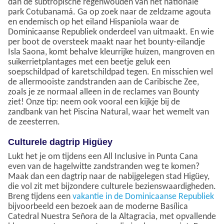
dan de subtropische regenwouden van het nationale
park Cotubanamá. Ga op zoek naar de zeldzame agouta
en endemisch op het eiland Hispaniola waar de
Dominicaanse Republiek onderdeel van uitmaakt. En wie
per boot de oversteek maakt naar het bounty-eilandje
Isla Saona, komt behalve kleurrijke huizen, mangroven en
suikerrietplantages met een beetje geluk een
soepschildpad of karetschildpad tegen. En misschien wel
de allermooiste zandstranden aan de Caribische Zee,
zoals je ze normaal alleen in de reclames van Bounty
ziet! Onze tip: neem ook vooral een kijkje bij de
zandbank van het Piscina Natural, waar het wemelt van
de zeesterren.
Culturele dagtrip Higüey
Lukt het je om tijdens een All Inclusive in Punta Cana
even van de hagelwitte zandstranden weg te komen?
Maak dan een dagtrip naar de nabijgelegen stad Higüey,
die vol zit met bijzondere culturele bezienswaardigheden.
Breng tijdens een
vakantie in de Dominicaanse Republiek
bijvoorbeeld een bezoek aan de moderne Basílica
Catedral Nuestra Señora de la Altagracia, met opvallende