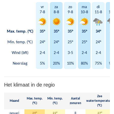
vr
za
zo
ma
di
w
7-8
8-8
9-8
10-8
11-8
12
Max. temp. (°C)
35°
35°
35°
35°
34°
32
Min. temp. (°C)
24°
24°
25°
25°
24°
24
Wind (bft)
2-4
2-4
3-5
2-4
2-4
2-
Neerslag
5%
20%
10%
80%
75%
90
Het klimaat in de regio
Zee
Max. temp.
Min. temp.
Aantal
Maand
watertemperatuur
(°C)
(°C)
zonuren
(°C)
Januari
29°
22°
8
27°