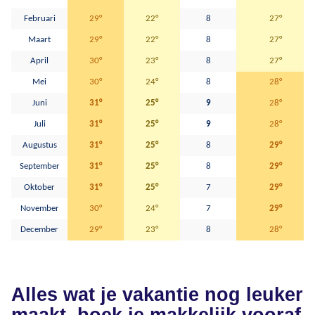
Februari
29°
22°
8
27°
Maart
29°
22°
8
27°
April
30°
23°
8
27°
Mei
30°
24°
8
28°
Juni
31°
25°
9
28°
Juli
31°
25°
9
28°
Augustus
31°
25°
8
29°
September
31°
25°
8
29°
Oktober
31°
25°
7
29°
November
30°
24°
7
29°
December
29°
23°
8
28°
Alles wat je vakantie nog leuker