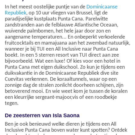
In het meest oostelijke puntje van de
Dominicaanse
Republiek
, op 10 uur vliegen van Brussel, ligt de
paradijselijke kustplaats Punta Cana. Parelwitte
zandstranden aan de felblauwe Atlantische Oceaan,
wuivende palmbomen, het hele jaar door zon en
aangename temperaturen... En onbeperkt verkoelende
fruitcocktails en mamajuana aan het zwembad natuurlijk,
wanneer je bij TUI een All Inclusive naar Punta Cana
boekt. In een 5 sterren resort van TUI direct aan zee
bijvoorbeeld. Wat een luxe! Of kies voor een hotel in
Punta Cana met eigen duikschool. Zo kun je tijdens een
duikvakantie in de Dominicaanse Republiek dive site
Cuevitas verkennen. De koraaltunnels, waar op een
zonnige dag de stralen zonlicht doorheen schijnen, zijn
betoverend mooi. En wie weet kom je tussen de koralen
een kleurrijke sergeant-majoor,vis of een roodbekje
tegen.
De zeesterren van Isla Saona
Ben je ook benieuwd welke dieren je tijdens een All
Inclusive Punta Cana boven water kunt spotten? Ontdek