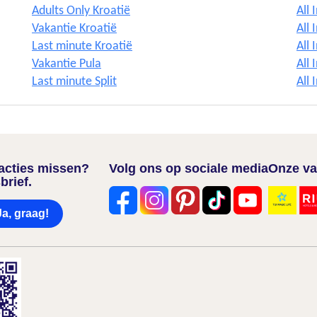
Adults Only Kroatië
All 
Vakantie Kroatië
All 
Last minute Kroatië
All 
Vakantie Pula
All 
Last minute Split
All 
nacties missen?
Volg ons op sociale media
Onze va
brief.
Ja, graag!