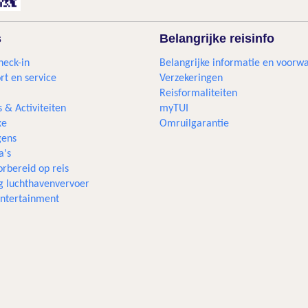
s
Belangrijke reisinfo
heck-in
Belangrijke informatie en voorw
rt en service
Verzekeringen
Reisformaliteiten
s & Activiteiten
myTUI
xe
Omruilgarantie
ens
a's
rbereid op reis
g luchthavenvervoer
 entertainment