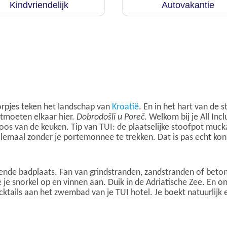
Kindvriendelijk
Autovakantie
rpjes teken het landschap van
Kroatië
. En in het hart van de 
ntmoeten elkaar hier.
Dobrodošli u Poreč
. Welkom bij je All Inc
os van de keuken. Tip van TUI: de plaatselijke stoofpot muckal
llemaal zonder je portemonnee te trekken. Dat is pas echt konin
sende badplaats. Fan van grindstranden, zandstranden of beton
 je snorkel op en vinnen aan. Duik in de Adriatische Zee. En 
cktails aan het zwembad van je TUI hotel. Je boekt natuurlijk e