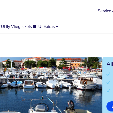
Service 
TUI fly Vliegtickets
TUI Extras
▾
Al