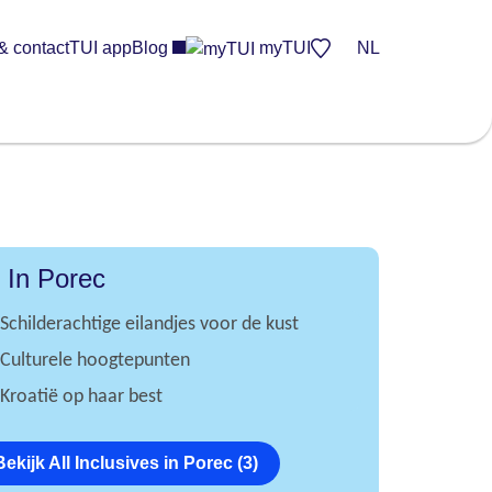
& contact
TUI app
Blog
myTUI
NL
l In Porec
Schilderachtige eilandjes voor de kust
Culturele hoogtepunten
Kroatië op haar best
Bekijk All Inclusives in Porec (3)