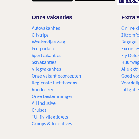
Onze vakanties
Extra'
Autovakanties
Online c
Citytrips
Zitcomfo
Weekendjes weg
Bagage
Pretparken
Excursie
Sportvakanties
Fly Delu
Skivakanties
Huurwag
Vliegvakanties
Alle extr
Onze vakantieconcepten
Goed voo
Regionale luchthavens
Voordeli
Rondreizen
Inflight
Onze bestemmingen
All inclusive
Cruises
TUI fly vliegtickets
Groups & Incentives