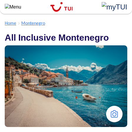
``
Overslaan
en
naar
Home
Montenegro
de
All Inclusive Montenegro
algemene
inhoud
gaan