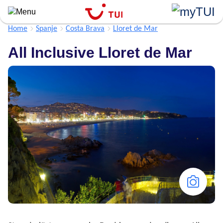
Overslaan
en
naar
Home
Spanje
Costa Brava
Lloret de Mar
de
All Inclusive Lloret de Mar
algemene
inhoud
gaan