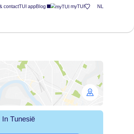
& contact
TUI app
Blog
myTUI
NL
Open
map
l In Tunesië