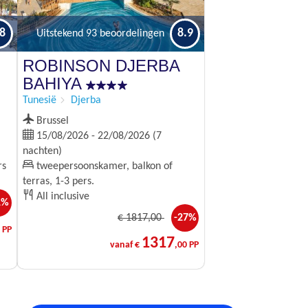
.8
8.9
Uitstekend
93 beoordelingen
ROBINSON DJERBA
BAHIYA
Tunesië
Djerba
Brussel
15/08/2026 - 22/08/2026 (7
nachten)
rs
tweepersoonskamer, balkon of
terras, 1-3 pers.
All inclusive
1%
€
1817
,00
-27%
 PP
1317
vanaf €
,00 PP