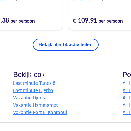
2,38
€ 109,91
per persoon
per persoon
Bekijk alle 14 activiteiten
Bekijk ook
Po
Last minute Tunesië
All 
Last minute Djerba
All 
Vakantie Djerba
All 
Vakantie Hammamet
All 
Vakantie Port El Kantaoui
All 