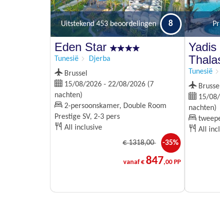
8
Uitstekend
453 beoordelingen
P
Eden Star
Yadis
Thala
Tunesië
Djerba
Tunesië
Brussel
15/08/2026 - 22/08/2026 (7
Brusse
nachten)
15/08/
2-persoonskamer, Double Room
nachten)
Prestige SV, 2-3 pers
tweepe
All inclusive
All inc
€
1318
,00
-35%
847
vanaf €
,00 PP