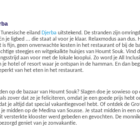
rba
t Tunesische eiland
Djerba
uitstekend. De stranden zijn omrin
 je ligbed ... die staat al voor je klaar. Relaxmodus aan dus. H
t is fijn, geen onverwachte kosten in het restaurant of bij de b
achtige steegjes en witgekalkte huisjes van Houmt Souk. Vind 
gsstrijd aan voor met de lokale kooplui. Zo word je All Inclus
je hotel of resort waar je ontspan in de hamman. En dan begint 
perkt van het eten in het restaurant.
onden op de bazaar van Houmt Souk? Slagen doe je sowieso op
locals zover dat ze je feliciteren, omdat je een goede prijs he
 dat je altijd dat special vakantiegevoel hebt. Of ontdek de G
je je midden op de Medina van Sousse. Je staat midden in een
dit versterkte klooster werd gebeden en gevochten. De monn
bezorgd geniet van je zonvakantie.