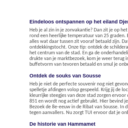
Eindeloos ontspannen op het eiland Dje
Heb je al zin in je zonvakantie? Dan zit je op he
rond een heerlijke temperatuur van 25 graden. En
alles wat daar tussen zit vooraf betaald zijn. Da
ontdekkingstocht. Onze tip: ontdek de schilder
het centrum van de stad. En ga de onderhandelin
drukte van je marktbezoek, kom je weer terug in 
buffetvorm van tevoren betaald en smul je onbe
Ontdek de souks van Sousse
Heb je niet de perfecte souvenir nog niet gev
spelletje afdingen volop gespeeld. Krijg jij de 
kleurrijke steegjes van deze stad zorgen ervoor
851 en wordt nog actief gebruikt. Hier bevind 
Bezoek de 8e-eeuw in de Ribat van Sousse. In 
tegen aanvallers. Nu zorgt TUI ervoor dat je on
De historie van Hammamet