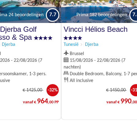
7.7
7
rima
24 beoordelingen
Prima
182 beoordelingen
 Djerba Golf
Vincci Hélios Beach
sso & Spa
Djerba
Tunesië
Djerba
l
Brussel
2026 - 22/08/2026 (7
15/08/2026 - 22/08/2026 (7
nachten)
rsoonskamer, 1-3 pers.
Double Bedroom, Balcony, 1-7 pe
lusive
All inclusive
€
1425
,00
-32%
€
1450
,00
-3
964
990
vanaf €
,00 PP
vanaf €
,00