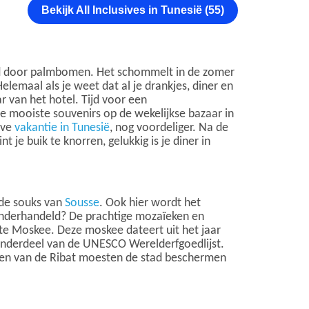
Bekijk All Inclusives in Tunesië (55)
gd door palmbomen. Het schommelt in de zomer
elemaal als je weet dat al je drankjes, diner en
ar van het hotel. Tijd voor een
de mooiste souvenirs op de wekelijkse bazaar in
ive
vakantie in Tunesië
, nog voordeliger. Na de
je buik te knorren, gelukkig is je diner in
 de souks van
Sousse
. Ook hier wordt het
bt onderhandeld? De prachtige mozaïeken en
rote Moskee. Deze moskee dateert uit het jaar
 onderdeel van de UNESCO Werelderfgoedlijst.
iken van de Ribat moesten de stad beschermen