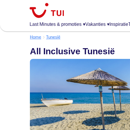
Overslaan
en
naar
de
Last Minutes & promoties
▾
Vakanties
▾
Inspiratie
algemene
inhoud
Home
Tunesië
gaan
All Inclusive Tunesië