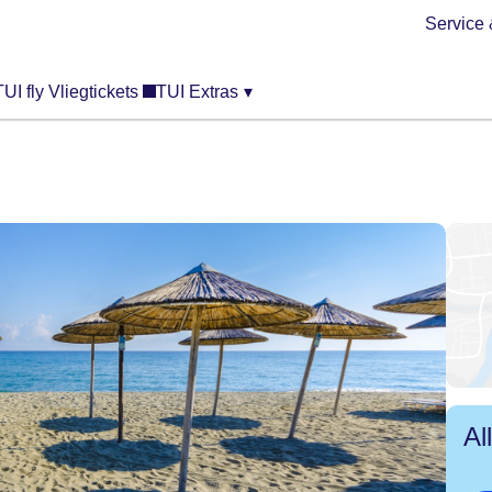
Service 
TUI fly Vliegtickets
TUI Extras
▾
Al