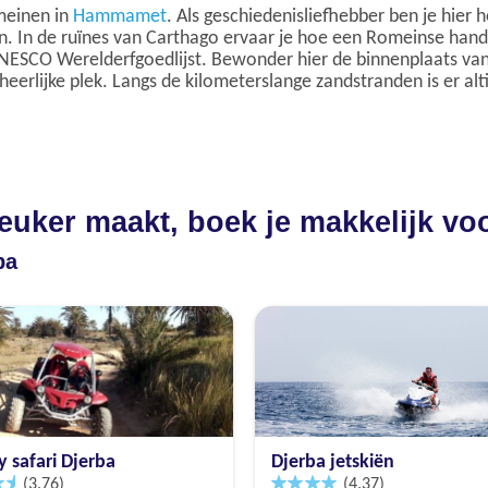
omeinen in
Hammamet
. Als geschiedenisliefhebber ben je hier
. In de ruïnes van Carthago ervaar je hoe een Romeinse handel
UNESCO Werelderfgoedlijst. Bewonder hier de binnenplaats van
lijke plek. Langs de kilometerslange zandstranden is er altijd
leuker maakt, boek je makkelijk vo
ba
 safari Djerba
Djerba jetskiën
(3.76)
(4.37)