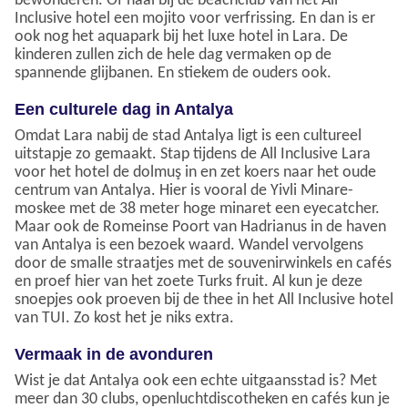
bewonderen. Of haal bij de beachclub van het All
Inclusive hotel een mojito voor verfrissing. En dan is er
ook nog het aquapark bij het luxe hotel in Lara. De
kinderen zullen zich de hele dag vermaken op de
spannende glijbanen. En stiekem de ouders ook.
Een culturele dag in Antalya
Omdat Lara nabij de stad Antalya ligt is een cultureel
uitstapje zo gemaakt. Stap tijdens de All Inclusive Lara
voor het hotel de dolmuş in en zet koers naar het oude
centrum van Antalya. Hier is vooral de Yivli Minare-
moskee met de 38 meter hoge minaret een eyecatcher.
Maar ook de Romeinse Poort van Hadrianus in de haven
van Antalya is een bezoek waard. Wandel vervolgens
door de smalle straatjes met de souvenirwinkels en cafés
en proef hier van het zoete Turks fruit. Al kun je deze
snoepjes ook proeven bij de thee in het All Inclusive hotel
van TUI. Zo kost het je niks extra.
Vermaak in de avonduren
Wist je dat Antalya ook een echte uitgaansstad is? Met
meer dan 30 clubs, openluchtdiscotheken en cafés kun je