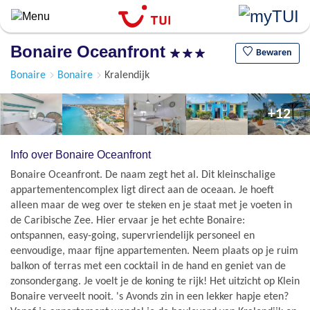
Overslaan
en
naar
Bonaire Oceanfront
de
Bewaren
algemene
Bonaire
Bonaire
Kralendijk
inhoud
gaan
+12
Info over Bonaire Oceanfront
Bonaire Oceanfront. De naam zegt het al. Dit kleinschalige
appartementencomplex ligt direct aan de oceaan. Je hoeft
alleen maar de weg over te steken en je staat met je voeten in
de Caribische Zee. Hier ervaar je het echte Bonaire:
ontspannen, easy-going, supervriendelijk personeel en
eenvoudige, maar fijne appartementen. Neem plaats op je ruim
balkon of terras met een cocktail in de hand en geniet van de
zonsondergang. Je voelt je de koning te rijk! Het uitzicht op Klein
Bonaire verveelt nooit. 's Avonds zin in een lekker hapje eten?