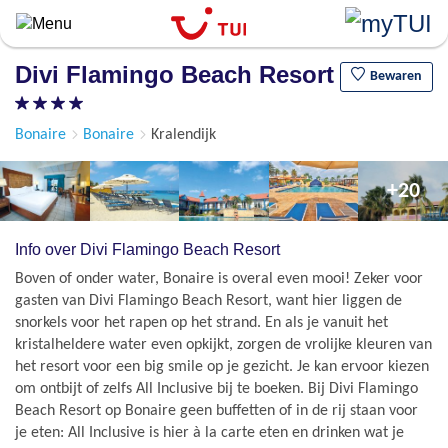
Overslaan
en
naar
Divi Flamingo Beach Resort
de
Bewaren
algemene
inhoud
Bonaire
Bonaire
Kralendijk
gaan
+20
Info over Divi Flamingo Beach Resort
Boven of onder water, Bonaire is overal even mooi! Zeker voor
gasten van Divi Flamingo Beach Resort, want hier liggen de
snorkels voor het rapen op het strand. En als je vanuit het
kristalheldere water even opkijkt, zorgen de vrolijke kleuren van
het resort voor een big smile op je gezicht. Je kan ervoor kiezen
om ontbijt of zelfs All Inclusive bij te boeken. Bij Divi Flamingo
Beach Resort op Bonaire geen buffetten of in de rij staan voor
je eten: All Inclusive is hier à la carte eten en drinken wat je