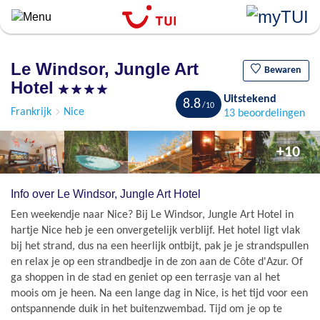
``
Overslaan
en
naar
Le Windsor, Jungle Art
de
Bewaren
Hotel
algemene
Uitstekend
inhoud
8.8
Frankrijk
Nice
13 beoordelingen
gaan
+10
Info over Le Windsor, Jungle Art Hotel
Een weekendje naar Nice? Bij Le Windsor, Jungle Art Hotel in
hartje Nice heb je een onvergetelijk verblijf. Het hotel ligt vlak
bij het strand, dus na een heerlijk ontbijt, pak je je strandspullen
en relax je op een strandbedje in de zon aan de Côte d'Azur. Of
ga shoppen in de stad en geniet op een terrasje van al het
moois om je heen. Na een lange dag in Nice, is het tijd voor een
ontspannende duik in het buitenzwembad. Tijd om je op te