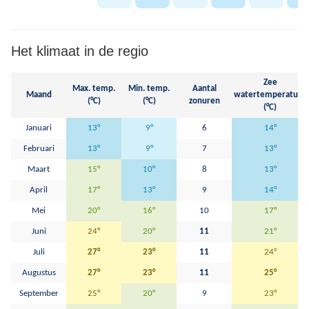
Het klimaat in de regio
Zee
Max. temp.
Min. temp.
Aantal
Maand
watertemperatuur
(°C)
(°C)
zonuren
(°C)
Januari
13°
9°
6
14°
Februari
13°
9°
7
13°
Maart
15°
10°
8
13°
April
17°
13°
9
14°
Mei
20°
16°
10
17°
Juni
24°
20°
11
21°
Juli
27°
23°
11
24°
Augustus
27°
23°
11
25°
September
25°
20°
9
23°