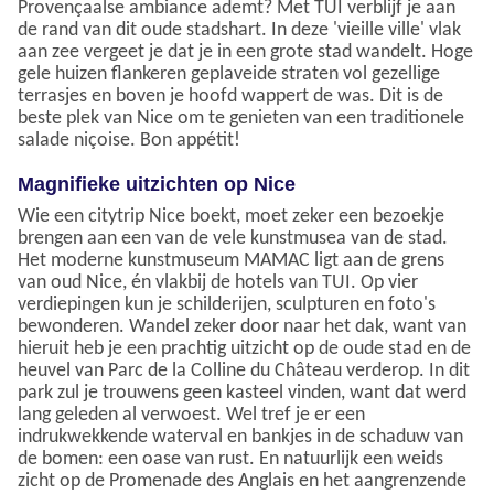
Provençaalse ambiance ademt? Met TUI verblijf je aan
de rand van dit oude stadshart. In deze 'vieille ville' vlak
aan zee vergeet je dat je in een grote stad wandelt. Hoge
gele huizen flankeren geplaveide straten vol gezellige
terrasjes en boven je hoofd wappert de was. Dit is de
beste plek van Nice om te genieten van een traditionele
salade niçoise. Bon appétit!
Magnifieke uitzichten op Nice
Wie een citytrip Nice boekt, moet zeker een bezoekje
brengen aan een van de vele kunstmusea van de stad.
Het moderne kunstmuseum MAMAC ligt aan de grens
van oud Nice, én vlakbij de hotels van TUI. Op vier
verdiepingen kun je schilderijen, sculpturen en foto's
bewonderen. Wandel zeker door naar het dak, want van
hieruit heb je een prachtig uitzicht op de oude stad en de
heuvel van Parc de la Colline du Château verderop. In dit
park zul je trouwens geen kasteel vinden, want dat werd
lang geleden al verwoest. Wel tref je er een
indrukwekkende waterval en bankjes in de schaduw van
de bomen: een oase van rust. En natuurlijk een weids
zicht op de Promenade des Anglais en het aangrenzende