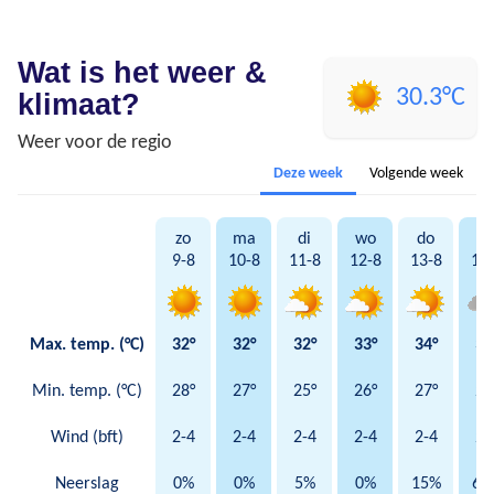
Wat is het weer &
30.3°C
klimaat?
Weer voor de regio
Deze week
Volgende week
zo
ma
di
wo
do
vr
9-8
10-8
11-8
12-8
13-8
14
Max. temp. (°C)
32°
32°
32°
33°
34°
32
Min. temp. (°C)
28°
27°
25°
26°
27°
26
Wind (bft)
2-4
2-4
2-4
2-4
2-4
2-
Neerslag
0%
0%
5%
0%
15%
60