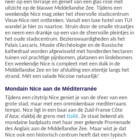
neer op een terrasje en geniet van een glas rosé met
uitzicht op de blauwe Middellandse Zee. Tijdens een
weekendje Nice mag zeker het sfeervolle stadscentrum
Vieux-Nice niet ontbreken. Vanuit een luxe hotel van TUI
wandel je hier zo naartoe. Struin door de smalle straatjes
en neem een drankje op een van de sfeervolle pleintjes in
het oude stadscentrum. Bezienswaardigheden als het
Palais Lascaris, Musée d’Archéologie en de Russische
kathedraal worden afgewisseld met honderden hectaren
tuinen vol prachtige pijnbomen, platanen en lindebomen.
Een weekendje Nice is compleet met een duik in de
Middellandse Zee en ter afsluiting een etentje langs het
strand. Mét een salade Nicoise natuurlijk!
Mondain Nice aan de Méditerranée
Tijdens een citytrip Nice geniet je van de sfeer van een
grote stad, maar met een onmiskenbaar mediterraans
tempo. Nice ligt in een baai aan de Zuid-Franse Côte
d'Azur, vlakbij de grens met
Italië
. Ze staat bekend als
mondaine badplaats met haar zeer gekende Promenade
des Anglais aan de Middellandse Zee. Maar wist je dat
Nice ook een historisch centrum heeft dat een typisch