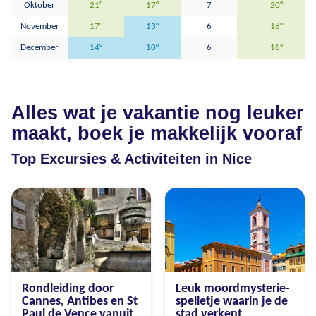
Oktober
21°
17°
7
20°
November
17°
13°
6
18°
December
14°
10°
6
16°
Alles wat je vakantie nog leuker
maakt, boek je makkelijk vooraf
Top Excursies & Activiteiten in Nice
Rondleiding door
Leuk moordmysterie-
Cannes, Antibes en St
spelletje waarin je de
Paul de Vence vanuit
stad verkent