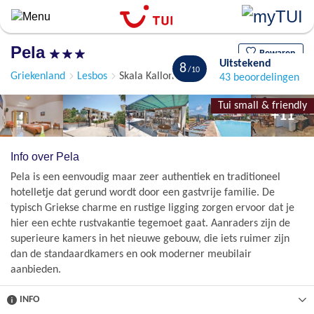
Overslaan
en
naar
Pela
de
Bewaren
Uitstekend
8
algemene
Griekenland
Lesbos
Skala Kalloni
43 beoordelingen
inhoud
gaan
Tui small & friendly
+11
Info over Pela
Pela is een eenvoudig maar zeer authentiek en traditioneel
hotelletje dat gerund wordt door een gastvrije familie. De
typisch Griekse charme en rustige ligging zorgen ervoor dat je
hier een echte rustvakantie tegemoet gaat. Aanraders zijn de
superieure kamers in het nieuwe gebouw, die iets ruimer zijn
dan de standaardkamers en ook moderner meubilair
aanbieden.
INFO