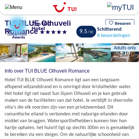
Overslaan
en
naar
TUI BLUE Olhuveli
de
Bewaren
Romance
Schitterend
algemene
9.5
8 beoordelingen
inhoud
gaan
Adults only
+18
Info over TUI BLUE Olhuveli Romance
Hotel TUI BLUE Olhuveli Romance ligt aan een langzaam
aflopend witzandstrand en is omringd door kristalhelder water.
Het hotel ligt net naast Sun Siyam Olhuveli en je kan gebruik
maken van de faciliteiten van dat hotel. Je verblijft in sfeervolle
villa's die elk voorzien zijn van een privézwembad. Dit
romantische eiland is verbonden met naburige eilanden door
middel van bruggen. Watersportliefhebbers kunnen hier hun
hartje ophalen, het huisrif ligt op slechts 300m en is gemakkelijk
te bereiken via een steiger. Om de natuurlijke schoonheid van