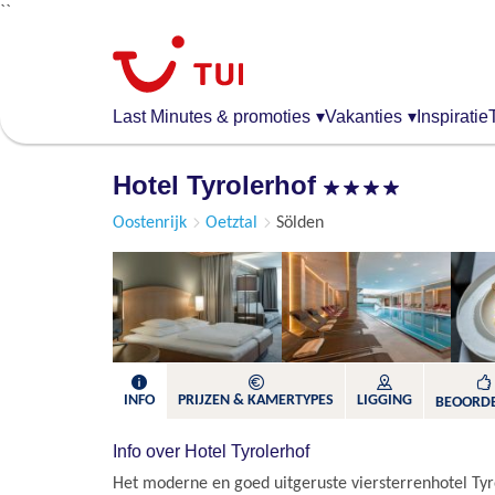
``
Overslaan
en
naar
de
Last Minutes & promoties
▾
Vakanties
▾
Inspiratie
algemene
inhoud
Hotel Tyrolerhof
gaan
Oostenrijk
Oetztal
Sölden
INFO
PRIJZEN & KAMERTYPES
LIGGING
BEOORD
Info over Hotel Tyrolerhof
Het moderne en goed uitgeruste viersterrenhotel Tyr