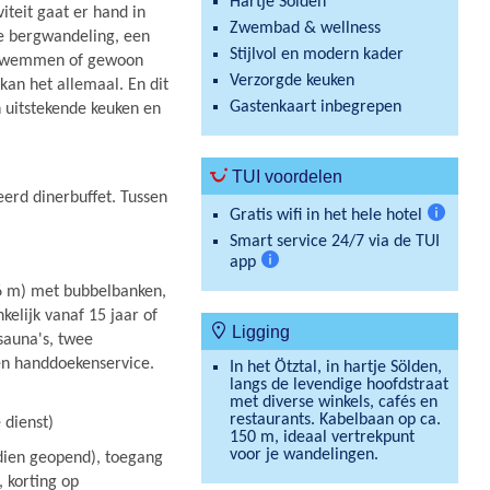
Hartje Sölden
iteit gaat er hand in
Zwembad & wellness
ge bergwandeling, een
Stijlvol en modern kader
s zwemmen of gewoon
Verzorgde keuken
kan het allemaal. En dit
Gastenkaart inbegrepen
n uitstekende keuken en
TUI voordelen
erd dinerbuffet. Tussen
Gratis wifi in het hele hotel
Meer
Smart service 24/7 via de TUI
informat
app
Meer
6 m) met bubbelbanken,
informatie
kelijk vanaf 15 jaar of
Ligging
sauna's, twee
en handdoekenservice.
In het Ötztal, in hartje Sölden,
langs de levendige hoofdstraat
met diverse winkels, cafés en
restaurants. Kabelbaan op ca.
 dienst)
150 m, ideaal vertrekpunt
voor je wandelingen.
dien geopend), toegang
 korting op