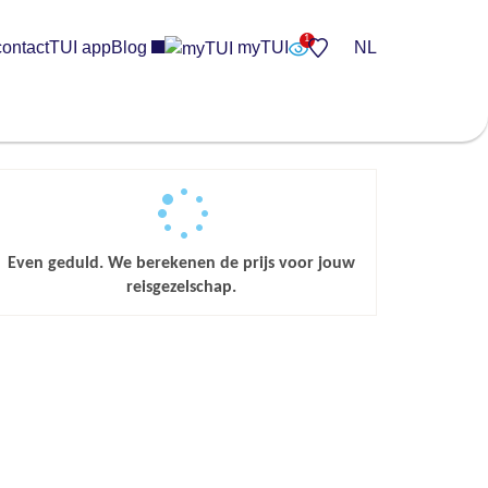
contact
TUI app
Blog
myTUI
NL
Even geduld. We berekenen de prijs voor jouw
reisgezelschap.