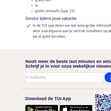
gratis wifi
tv
gratis minisafe (type 23)
Service tijdens jouw vakantie
In de TUI app delen we ook belangrijke informati
deze voorafgaand aan je vertrek installeert op j
we je goed bereiken.
Nooit meer de beste last minutes en wi
Schrijf je in voor onze wekelijkse nieuws
Download de TUI App