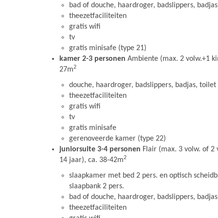
bad of douche, haardroger, badslippers, badjas,
theezetfaciliteiten
gratis wifi
tv
gratis minisafe (type 21)
kamer 2-3 personen
Ambiente (max. 2 volw.+1 kin
2
27m
douche, haardroger, badslippers, badjas, toilet
theezetfaciliteiten
gratis wifi
tv
gratis minisafe
gerenoveerde kamer (type 22)
juniorsuite 3-4 personen
Flair (max. 3 volw. of 2
2
14 jaar), ca. 38-42m
slaapkamer met bed 2 pers. en optisch schei
slaapbank 2 pers.
bad of douche, haardroger, badslippers, badjas,
theezetfaciliteiten