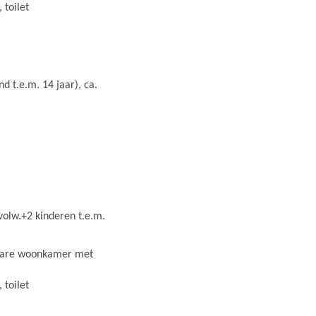
 toilet
d t.e.m. 14 jaar), ca.
 volw.+2 kinderen t.e.m.
dbare woonkamer met
 toilet