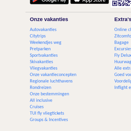
Onze vakanties
Extra'
Autovakanties
Online c
Citytrips
Zitcomfo
Weekendjes weg
Bagage
Pretparken
Excursie
Sportvakanties
Fly Delu
Skivakanties
Huurwag
Vliegvakanties
Alle extr
Onze vakantieconcepten
Goed voo
Regionale luchthavens
Voordeli
Rondreizen
Inflight
Onze bestemmingen
All inclusive
Cruises
TUI fly vliegtickets
Groups & Incentives