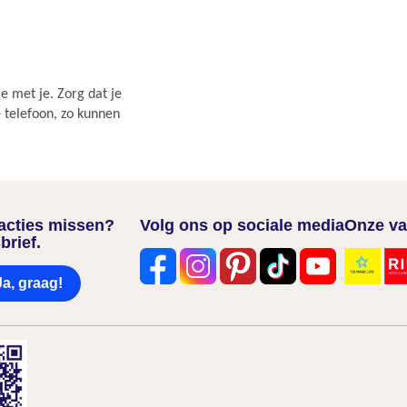
e met je. Zorg dat je
e telefoon, zo kunnen
nacties missen?
Volg ons op sociale media
Onze va
brief.
Ja, graag!