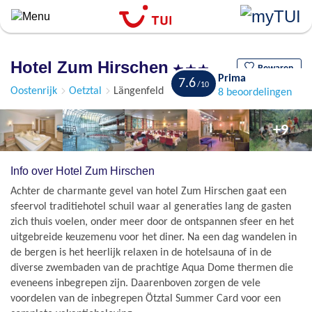
``
Overslaan
en
naar
Hotel Zum Hirschen
de
Bewaren
Prima
7.6
algemene
Oostenrijk
Oetztal
Längenfeld
8 beoordelingen
inhoud
gaan
+9
Info over Hotel Zum Hirschen
Achter de charmante gevel van hotel Zum Hirschen gaat een
sfeervol traditiehotel schuil waar al generaties lang de gasten
zich thuis voelen, onder meer door de ontspannen sfeer en het
uitgebreide keuzemenu voor het diner. Na een dag wandelen in
de bergen is het heerlijk relaxen in de hotelsauna of in de
diverse zwembaden van de prachtige Aqua Dome thermen die
eveneens inbegrepen zijn. Daarenboven zorgen de vele
voordelen van de inbegrepen Ötztal Summer Card voor een