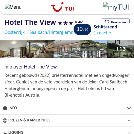
Overslaan
en
naar
Hotel The View
sup
de
Bewaren
Schitterend
10
algemene
Oostenrijk
Saalbach/Hinterglemm
Hinterglemm
1 reactie
inhoud
gaan
+13
Info over Hotel The View
Recent gebouwd (2022) driesterrenhotel met een ongedwongen
sfeer. Geniet van de vele voordelen van de Joker Card Saalbach-
Hinterglemm, inbegrepen in de prijs. Het hotel is lid van
Bikehotels Austria.
INFO
PRIJZEN & KAMERTYPES
LIGGING