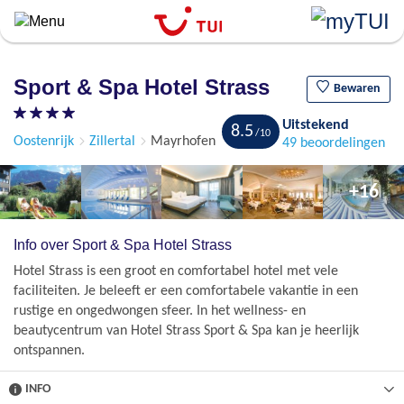
``
Overslaan
en
naar
Sport & Spa Hotel Strass
de
Bewaren
algemene
Uitstekend
inhoud
8.5
Oostenrijk
Zillertal
Mayrhofen
49 beoordelingen
gaan
+16
Info over Sport & Spa Hotel Strass
Hotel Strass is een groot en comfortabel hotel met vele
faciliteiten. Je beleeft er een comfortabele vakantie in een
rustige en ongedwongen sfeer. In het wellness- en
beautycentrum van Hotel Strass Sport & Spa kan je heerlijk
ontspannen.
INFO