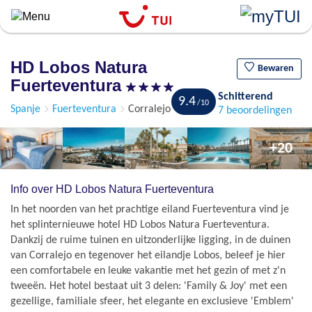
``
Overslaan
en
naar
HD Lobos Natura
de
Bewaren
Fuerteventura
algemene
Schitterend
inhoud
9.4
Spanje
Fuerteventura
Corralejo
7 beoordelingen
gaan
+20
Info over HD Lobos Natura Fuerteventura
In het noorden van het prachtige eiland Fuerteventura vind je
het splinternieuwe hotel HD Lobos Natura Fuerteventura.
Dankzij de ruime tuinen en uitzonderlijke ligging, in de duinen
van Corralejo en tegenover het eilandje Lobos, beleef je hier
een comfortabele en leuke vakantie met het gezin of met z'n
tweeën. Het hotel bestaat uit 3 delen: 'Family & Joy' met een
gezellige, familiale sfeer, het elegante en exclusieve 'Emblem'