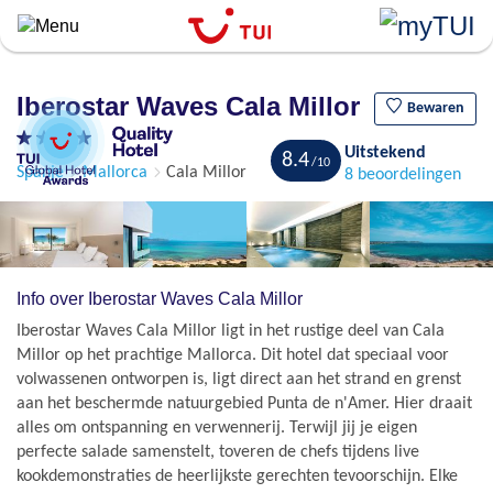
``
Overslaan
en
naar
Iberostar Waves Cala Millor
de
Bewaren
algemene
Uitstekend
inhoud
8.4
Spanje
Mallorca
Cala Millor
8 beoordelingen
gaan
Info over Iberostar Waves Cala Millor
Iberostar Waves Cala Millor ligt in het rustige deel van Cala
Millor op het prachtige Mallorca. Dit hotel dat speciaal voor
volwassenen ontworpen is, ligt direct aan het strand en grenst
aan het beschermde natuurgebied Punta de n'Amer. Hier draait
alles om ontspanning en verwennerij. Terwijl jij je eigen
perfecte salade samenstelt, toveren de chefs tijdens live
kookdemonstraties de heerlijkste gerechten tevoorschijn. Elke