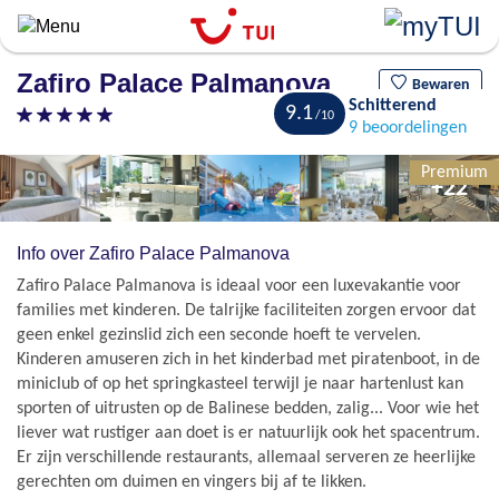
Overslaan
en
naar
Zafiro Palace Palmanova
de
Bewaren
Schitterend
algemene
9.1
9 beoordelingen
inhoud
gaan
Premium
+22
Info over Zafiro Palace Palmanova
Zafiro Palace Palmanova is ideaal voor een luxevakantie voor
families met kinderen. De talrijke faciliteiten zorgen ervoor dat
geen enkel gezinslid zich een seconde hoeft te vervelen.
Kinderen amuseren zich in het kinderbad met piratenboot, in de
miniclub of op het springkasteel terwijl je naar hartenlust kan
sporten of uitrusten op de Balinese bedden, zalig... Voor wie het
liever wat rustiger aan doet is er natuurlijk ook het spacentrum.
Er zijn verschillende restaurants, allemaal serveren ze heerlijke
gerechten om duimen en vingers bij af te likken.