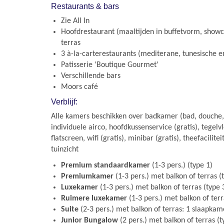
Restaurants & bars
Zie All In
Hoofdrestaurant (maaltijden in buffetvorm, showco
terras
3 à-la-carterestaurants (mediterane, tunesische e
Patisserie 'Boutique Gourmet'
Verschillende bars
Moors café
Verblijf:
Alle kamers beschikken over badkamer (bad, douche,
individuele airco, hoofdkussenservice (gratis), tegelvl
flatscreen, wifi (gratis), minibar (gratis), theefacilitei
tuinzicht
Premium standaardkamer
(1-3 pers.) (type 1)
Premiumkamer
(1-3 pers.) met balkon of terras (
Luxekamer
(1-3 pers.) met balkon of terras (type 
Ruimere luxekamer
(1-3 pers.) met balkon of terr
Suite
(2-3 pers.) met balkon of terras: 1 slaapkame
Junior Bungalow
(2 pers.) met balkon of terras (t