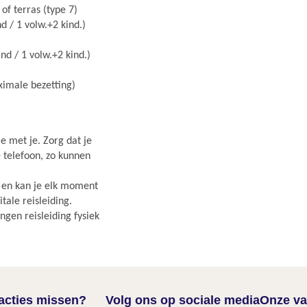
of terras (type 7)
d / 1 volw.+2 kind.)
nd / 1 volw.+2 kind.)
aximale bezetting)
e met je. Zorg dat je
e telefoon, zo kunnen
r en kan je elk moment
ale reisleiding.
gen reisleiding fysiek
nacties missen?
Volg ons op sociale media
Onze va