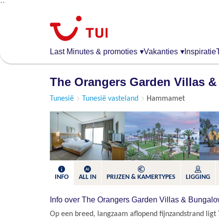
``
Overslaan
en
naar
de
Last Minutes & promoties
▾
Vakanties
▾
Inspiratie
algemene
inhoud
The Orangers Garden Villas 
gaan
Tunesië
Tunesië vasteland
Hammamet
INFO
ALL IN
PRIJZEN & KAMERTYPES
LIGGING
Info over The Orangers Garden Villas & Bungal
Op een breed, langzaam aflopend fijnzandstrand lig