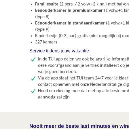
Familiesuite
(2 pers. / 2 volw.+2 kind.) met balkon 
Eénouderkamer in premiumkamer
(1 volw.+1 kin
(type 8)
Eénouderkamer in standaardkamer
(1 volw.+1 ki
(type 9)
Kinderbedje (0-2 jaar) gratis (niet mogelijk bij m
327 kamers
Service tijdens jouw vakantie
In de TUI app delen we ook belangrijke informati
deze voorafgaand aan je vertrek installeert op j
we je goed bereiken.
Via de app staat het TUI team 24/7 voor je klaa
contact opnemen met onze Nederlandstalige digit
Houd er rekening mee dat niet op alle bestemmin
aanwezig zal zijn.
Nooit meer de beste last minutes en wi