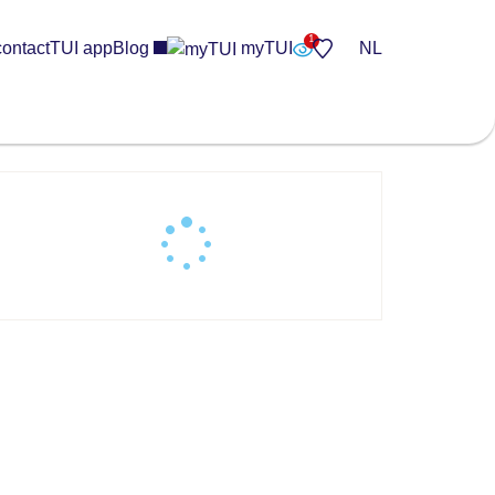
contact
TUI app
Blog
myTUI
NL