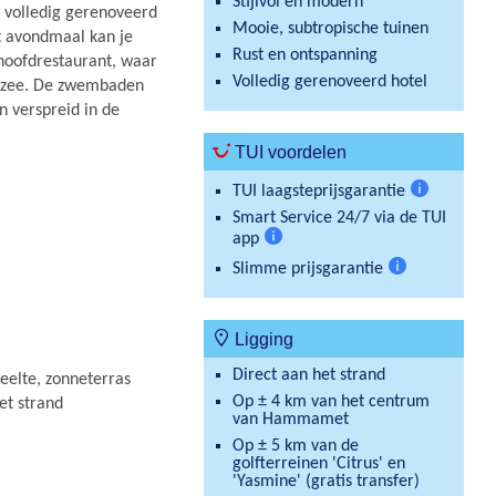
Stijlvol en modern
d volledig gerenoveerd
Mooie, subtropische tuinen
 avondmaal kan je
Rust en ontspanning
 hoofdrestaurant, waar
Volledig gerenoveerd hotel
e zee. De zwembaden
 verspreid in de
TUI voordelen
TUI laagsteprijsgarantie
Meer
Smart Service 24/7 via de TUI
informatie
app
Meer
Slimme prijsgarantie
informatie
Meer
informatie
Ligging
Direct aan het strand
elte, zonneterras
Op ± 4 km van het centrum
et strand
van Hammamet
Op ± 5 km van de
golfterreinen 'Citrus' en
'Yasmine' (gratis transfer)