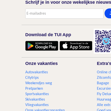
Schrijf je in voor onze wekelijkse nieuws
Download de TUI App
Onze vakanties
Extra'
Autovakanties
Online c
Citytrips
Zitcomfo
Weekendjes weg
Bagage
Pretparken
Excursie
Sportvakanties
Fly Delu
Skivakanties
Huurwag
Vliegvakanties
Alle extr
Onze vakantieconcepten
Goed voo