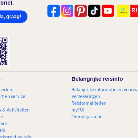
brief.
Ja, graag!
s
Belangrijke reisinfo
heck-in
Belangrijke informatie en voorw
rt en service
Verzekeringen
Reisformaliteiten
s & Activiteiten
myTUI
xe
Omruilgarantie
ens
a's
rbereid op reis