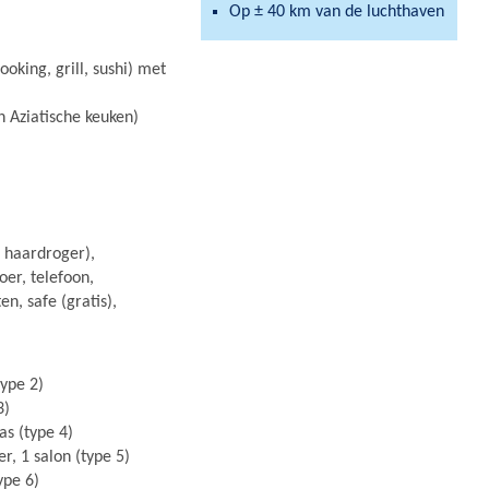
Op ± 40 km van de luchthaven
oking, grill, sushi) met
n Aziatische keuken)
 haardroger),
oer, telefoon,
ten, safe (gratis),
type 2)
3)
as (type 4)
r, 1 salon (type 5)
ype 6)