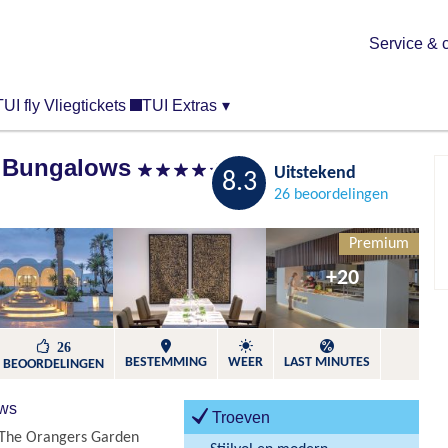
Service & 
TUI fly Vliegtickets
TUI Extras
▾
& Bungalows
Bewaren
Uitstekend
8.3
26 beoordelingen
Premium
+20
26
BESTEMMING
WEER
LAST MINUTES
BEOORDELINGEN
ows
Troeven
t The Orangers Garden