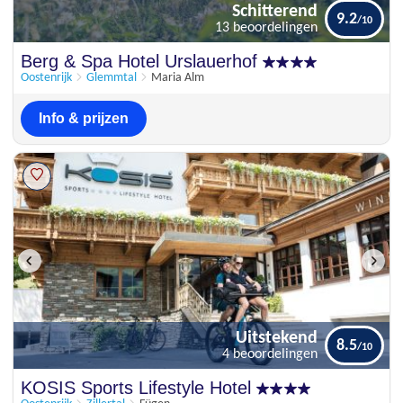
Schitterend
9.2
13 beoordelingen
Schitterend
Berg & Spa Hotel Urslauerhof
9.2
13 beoordelingen
Oostenrijk
Glemmtal
Maria Alm
Info & prijzen
Uitstekend
8.5
4 beoordelingen
Uitstekend
KOSIS Sports Lifestyle Hotel
8.5
4 beoordelingen