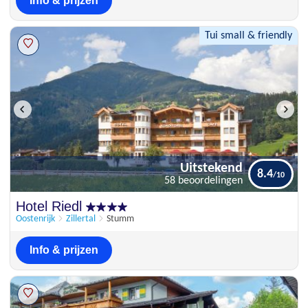
Info & prijzen
Tui small & friendly
Uitstekend
8.4
58 beoordelingen
Uitstekend
Hotel Riedl
8.4
58 beoordelingen
Oostenrijk
Zillertal
Stumm
Info & prijzen