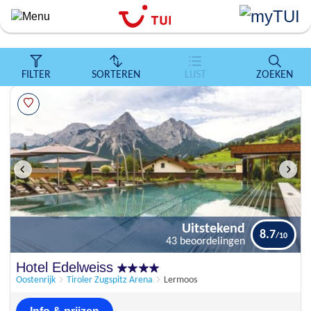
``
Overslaan
en
naar
de
FILTER
SORTEREN
LIJST
ZOEKEN
algemene
inhoud
gaan
Uitstekend
8.7
43 beoordelingen
Uitstekend
Hotel Edelweiss
8.7
43 beoordelingen
Oostenrijk
Tiroler Zugspitz Arena
Lermoos