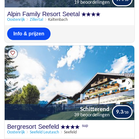
19 beoordelingen
Schitterend
Alpin Family Resort Seetal
9.4
19 beoordelingen
Oostenrijk
Zillertal
Kaltenbach
Info & prijzen
Schitterend
9.3
39 beoordelingen
Schitterend
Bergresort Seefeld
sup
9.3
39 beoordelingen
Oostenrijk
Seefeld Leutasch
Seefeld