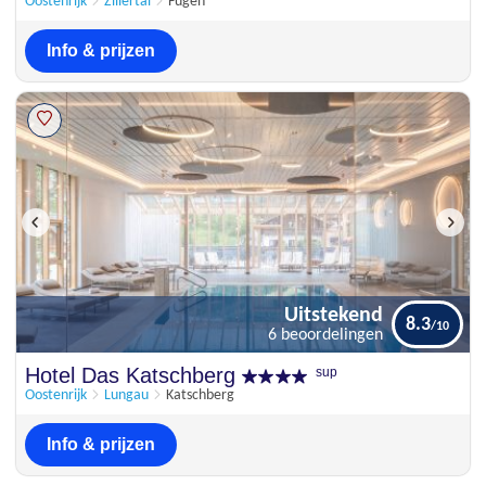
Oostenrijk
Zillertal
Fügen
Info & prijzen
Uitstekend
8.3
6 beoordelingen
Uitstekend
Hotel Das Katschberg
sup
8.3
6 beoordelingen
Oostenrijk
Lungau
Katschberg
Info & prijzen