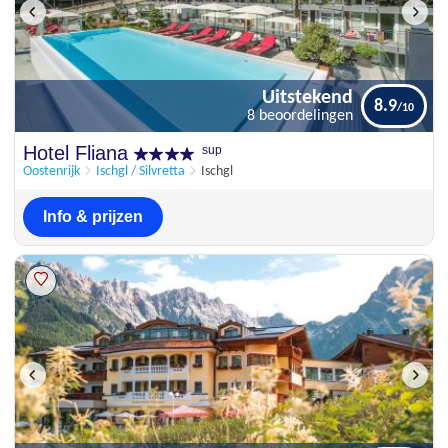
Uitstekend
8.9
8 beoordelingen
Uitstekend
Hotel Fliana
sup
8.9
8 beoordelingen
Oostenrijk
Ischgl / Silvretta
Ischgl
Info & prijzen