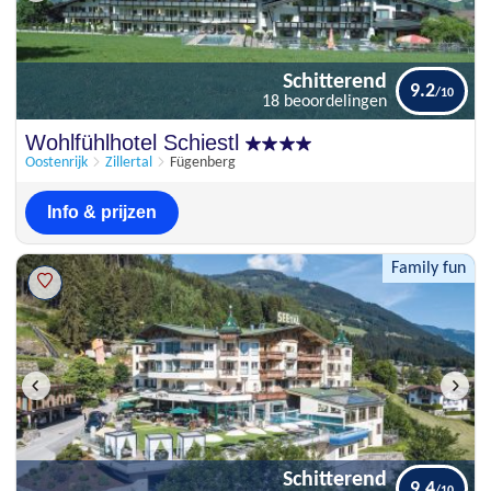
Schitterend
9.2
18 beoordelingen
Schitterend
Wohlfühlhotel Schiestl
9.2
18 beoordelingen
Oostenrijk
Zillertal
Fügenberg
Info & prijzen
Family fun
Schitterend
9.4