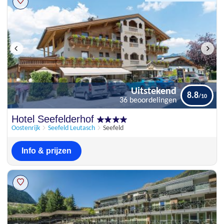
Uitstekend
8.8
36 beoordelingen
Uitstekend
Hotel Seefelderhof
8.8
36 beoordelingen
Oostenrijk
Seefeld Leutasch
Seefeld
Info & prijzen