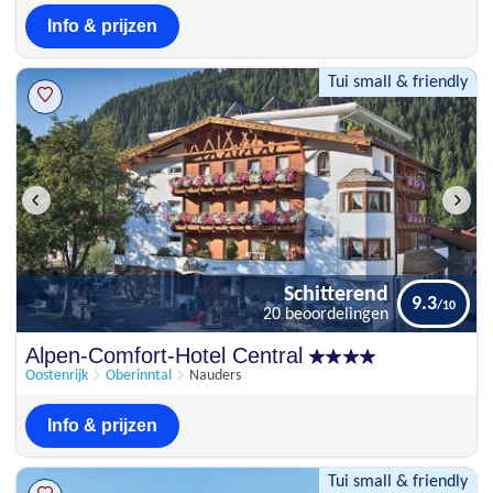
Info & prijzen
Tui small & friendly
Schitterend
9.3
20 beoordelingen
Schitterend
Alpen-Comfort-Hotel Central
9.3
20 beoordelingen
Oostenrijk
Oberinntal
Nauders
Info & prijzen
Tui small & friendly