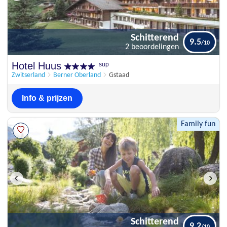
Schitterend
9.5
2 beoordelingen
Schitterend
Hotel Huus
sup
9.5
2 beoordelingen
Zwitserland
Berner Oberland
Gstaad
Info & prijzen
Family fun
Schitterend
9.2