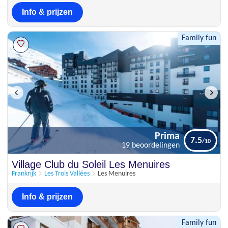
Info & prijzen
Family fun
Prima
7.5
19 beoordelingen
Prima
Village Club du Soleil Les Menuires
7.5
19 beoordelingen
Frankrijk
Les Trois Vallées
Les Menuires
Info & prijzen
Family fun