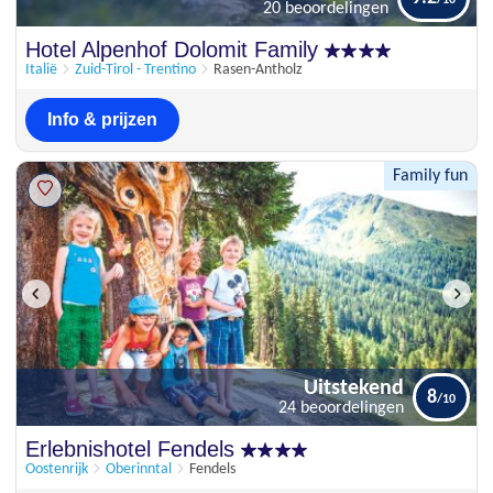
20 beoordelingen
Schitterend
Hotel Alpenhof Dolomit Family
9.2
20 beoordelingen
Italië
Zuid-Tirol - Trentino
Rasen-Antholz
Info & prijzen
Family fun
Uitstekend
8
24 beoordelingen
Uitstekend
Erlebnishotel Fendels
8
24 beoordelingen
Oostenrijk
Oberinntal
Fendels