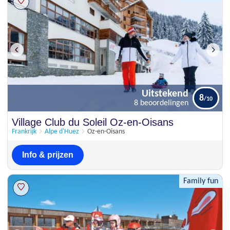
Uitstekend
8
8 beoordelingen
Uitstekend
Village Club du Soleil Oz-en-Oisans
8
8 beoordelingen
Frankrijk
Alpe d'Huez
Oz-en-Oisans
Info & prijzen
Family fun