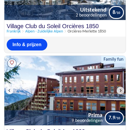
Uitstekend
8
2 beoordelingen
Uitstekend
Village Club du Soleil Orcières 1850
8
2 beoordelingen
Frankrijk
Alpen - Zuidelijke Alpen
Orcières-Merlette 1850
Info & prijzen
Family fun
Prima
7.9
9 beoordelingen