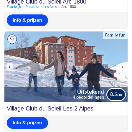
Prima
Village Club du Soleil Arc 1800
7.9
9 beoordelingen
Frankrijk
Paradiski - Les Arcs
Arc 1800
Info & prijzen
Family fun
Uitstekend
8.5
4 beoordelingen
Uitstekend
Village Club du Soleil Les 2 Alpes
8.5
4 beoordelingen
Info & prijzen