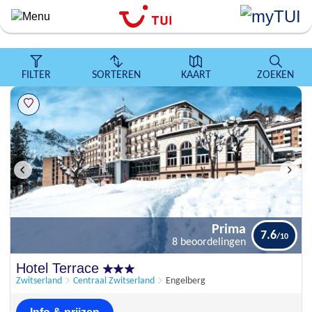
``
Overslaan
en
naar
de
FILTER
SORTEREN
KAART
ZOEKEN
algemene
inhoud
gaan
Prima
7.6
8 beoordelingen
Prima
Hotel Terrace
7.6
8 beoordelingen
Zwitserland
Centraal Zwitserland
Engelberg