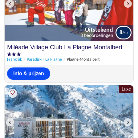
Uitstekend
8
3 beoordelingen
Uitstekend
Miléade Village Club La Plagne Montalbert
8
3 beoordelingen
Frankrijk
Paradiski - La Plagne
Plagne-Montalbert
Info & prijzen
Luxe