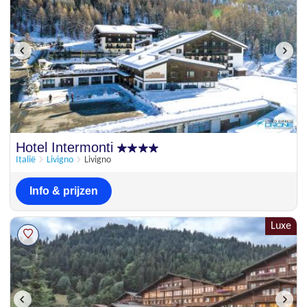
Hotel Intermonti
Italië
Livigno
Livigno
Info & prijzen
Luxe