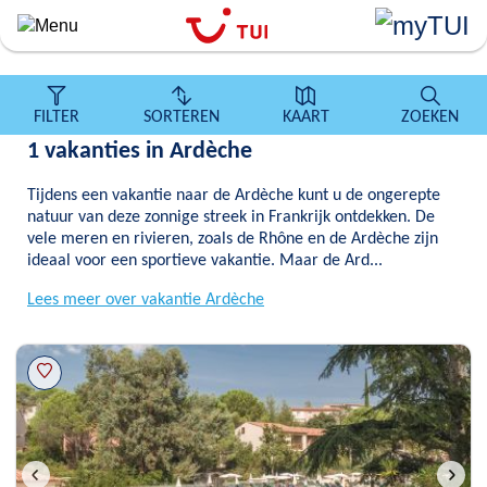
``
Overslaan
en
naar
de
FILTER
SORTEREN
KAART
ZOEKEN
algemene
1 vakanties in Ardèche
inhoud
gaan
Tijdens een vakantie naar de Ardèche kunt u de ongerepte
natuur van deze zonnige streek in Frankrijk ontdekken. De
vele meren en rivieren, zoals de Rhône en de Ardèche zijn
ideaal voor een sportieve vakantie. Maar de Ard...
Lees meer over vakantie Ardèche