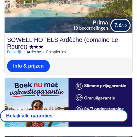
Prima
7.6
18 beoordelingen
Prima
SOWELL HOTELS Ardèche (domaine Le
7.6
18 beoordelingen
Rouret)
Frankrijk
Ardèche
Grospierres
Info & prijzen
Bekijk alle garanties