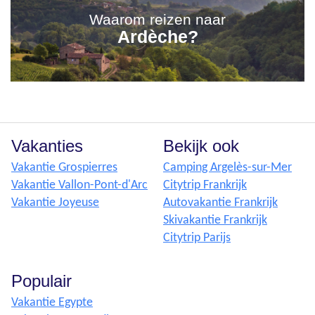
Waarom reizen naar
Ardèche?
Vakanties
Bekijk ook
Vakantie Grospierres
Camping Argelès-sur-Mer
Vakantie Vallon-Pont-d'Arc
Citytrip Frankrijk
Vakantie Joyeuse
Autovakantie Frankrijk
Skivakantie Frankrijk
Citytrip Parijs
Populair
Vakantie Egypte