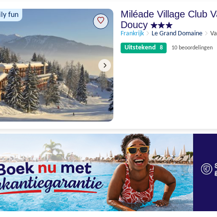
Miléade Village Club V
ly fun
Doucy
Frankrijk
Le Grand Domaine
Va
Uitstekend
8
10 beoordelingen
Uitstekend
8
10 beoordelingen