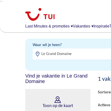
``
Overslaan
en
naar
de
Last Minutes & promoties
▾
Vakanties
▾
Inspiratie
algemene
inhoud
gaan
Waar wil je heen?
Vind je vakantie in Le Grand
1
vak
Domaine
Sortere
Actieve 
Toon op de kaart