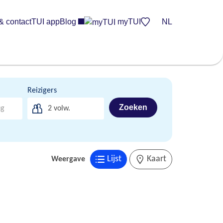
& contact
TUI app
Blog
myTUI
NL
Reizigers
Zoeken
2
volw.
Lijst
Kaart
Weergave