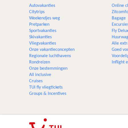
Autovakanties
Online c
Citytrips
Zitcomfo
Weekendjes weg
Bagage
Pretparken
Excursie
Sportvakanties
Fly Delu
Skivakanties
Huurwag
Vliegvakanties
Alle extr
Onze vakantieconcepten
Goed voo
Regionale luchthavens
Voordeli
Rondreizen
Inflight
Onze bestemmingen
All inclusive
Cruises
TUI fly vliegtickets
Groups & Incentives