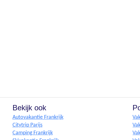
Bekijk ook
Po
Autovakantie Frankrijk
Vak
Citytrip Parijs
Vak
Camping Frankrijk
Vak