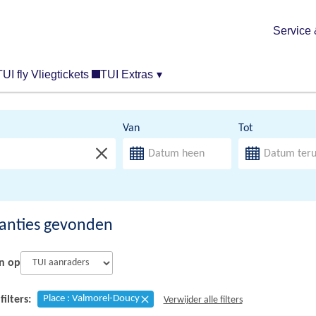
Service 
TUI fly Vliegtickets
TUI Extras
▾
Van
Tot
anties gevonden
n op
Place : Valmorel-Doucy
filters:
Verwijder alle filters