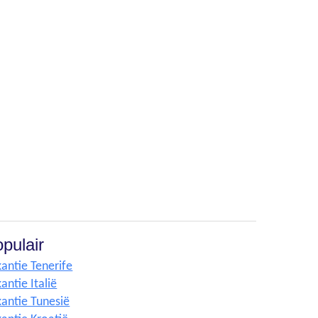
pulair
antie Tenerife
antie Italië
antie Tunesië