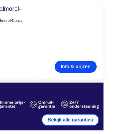
almorel-
lmorel-Doucy
Info & prijzen
Bekijk alle garanties