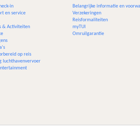
heck-in
Belangrijke informatie en voorw
rt en service
Verzekeringen
Reisformaliteiten
s & Activiteiten
myTUI
xe
Omruilgarantie
ens
a's
rbereid op reis
g luchthavenvervoer
 entertainment