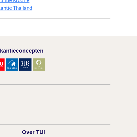
antie Kroatië
antie Thailand
kantieconcepten
Over TUI