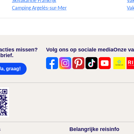
Skivakantie Frankrijk
Vak
Camping Argelès-sur-Mer
Vak
nacties missen?
Volg ons op sociale media
Onze va
brief.
Ja, graag!
s
Belangrijke reisinfo