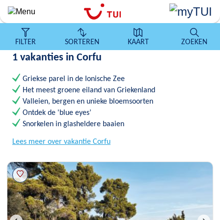
Overslaan
en
naar
de
FILTER
SORTEREN
KAART
ZOEKEN
algemene
1 vakanties in Corfu
inhoud
gaan
Griekse parel in de Ionische Zee
Het meest groene eiland van Griekenland
Valleien, bergen en unieke bloemsoorten
Ontdek de 'blue eyes’
Snorkelen in glasheldere baaien
Lees meer over vakantie Corfu