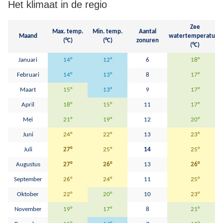
Het klimaat in de regio
Zee
Max. temp.
Min. temp.
Aantal
Maand
watertemperatuur
(°C)
(°C)
zonuren
(°C)
Januari
14°
12°
6
18°
Februari
14°
13°
8
17°
Maart
15°
13°
9
17°
April
18°
15°
11
17°
Mei
21°
19°
12
20°
Juni
24°
22°
13
23°
Juli
27°
25°
14
25°
Augustus
27°
26°
13
26°
September
26°
24°
11
25°
Oktober
22°
20°
10
23°
November
19°
17°
8
21°