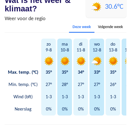
Wat is het weer &
30.6°C
klimaat?
Weer voor de regio
Deze week
Volgende week
zo
ma
di
wo
do
vr
9-8
10-8
11-8
12-8
13-8
14
Max. temp. (°C)
35°
35°
34°
33°
35°
34
Min. temp. (°C)
27°
28°
27°
27°
26°
26
Wind (bft)
1-3
1-3
1-3
1-3
1-3
1-
Neerslag
0%
0%
0%
0%
0%
0