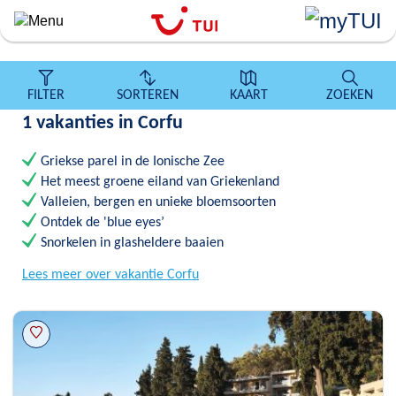
``
Overslaan
en
naar
de
FILTER
SORTEREN
KAART
ZOEKEN
algemene
1 vakanties in Corfu
inhoud
gaan
Griekse parel in de Ionische Zee
Het meest groene eiland van Griekenland
Valleien, bergen en unieke bloemsoorten
Ontdek de 'blue eyes’
Snorkelen in glasheldere baaien
Lees meer over vakantie Corfu