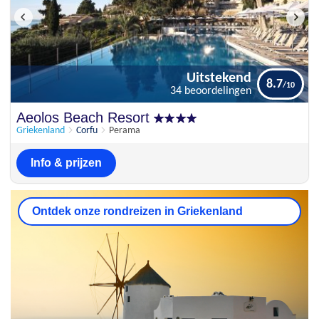
Uitstekend
8.7
34 beoordelingen
Uitstekend
Aeolos Beach Resort
8.7
34 beoordelingen
Griekenland
Corfu
Perama
Info & prijzen
Ontdek onze rondreizen in Griekenland