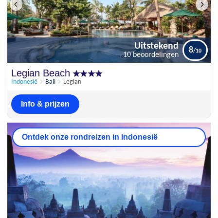
Uitstekend
8
10 beoordelingen
Uitstekend
Legian Beach
8
10 beoordelingen
Indonesië
Bali
Legian
Info & prijzen
Ontdek onze rondreizen in Indonesië