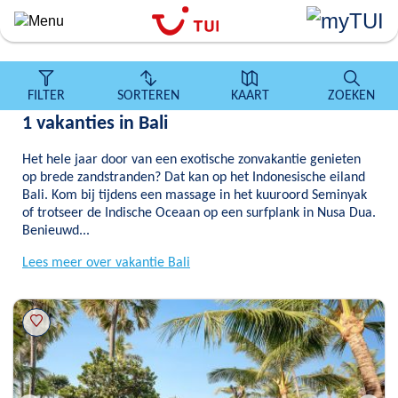
``
Overslaan
en
naar
de
FILTER
SORTEREN
KAART
ZOEKEN
algemene
1 vakanties in Bali
inhoud
gaan
Het hele jaar door van een exotische zonvakantie genieten
op brede zandstranden? Dat kan op het Indonesische eiland
Bali. Kom bij tijdens een massage in het kuuroord Seminyak
of trotseer de Indische Oceaan op een surfplank in Nusa Dua.
Benieuwd...
Lees meer over vakantie Bali