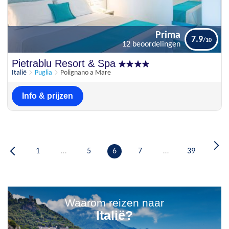
Prima
7.9
12 beoordelingen
Prima
Pietrablu Resort & Spa
7.9
12 beoordelingen
Italië
Puglia
Polignano a Mare
Info & prijzen
1
…
5
6
7
…
39
Waarom reizen naar
Italië?