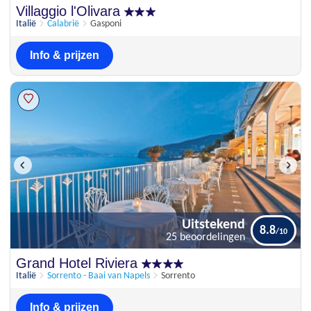
Uitstekend
Villaggio l'Olivara
8.4
29 beoordelingen
Italië
Calabrië
Gasponi
Info & prijzen
Uitstekend
8.8
25 beoordelingen
Uitstekend
Grand Hotel Riviera
8.8
25 beoordelingen
Italië
Sorrento - Baai van Napels
Sorrento
Info & prijzen