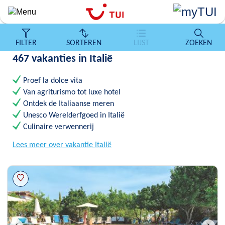
Overslaan
en
naar
de
FILTER
SORTEREN
LIJST
ZOEKEN
algemene
467 vakanties in Italië
inhoud
gaan
Proef la dolce vita
Van agriturismo tot luxe hotel
Ontdek de Italiaanse meren
Unesco Werelderfgoed in Italië
Culinaire verwennerij
Lees meer over vakantie Italië