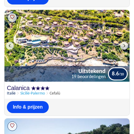
Uitstekend
8.6
19 beoordelingen
Uitstekend
Calanica
8.6
19 beoordelingen
Italië
Sicilië-Palermo
Cefalù
Info & prijzen