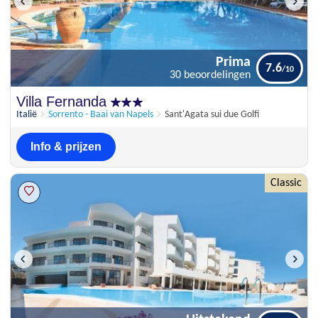
Prima
7.6
30 beoordelingen
Prima
Villa Fernanda
7.6
30 beoordelingen
Italië
Sorrento - Baai van Napels
Sant'Agata sui due Golfi
Info & prijzen
Classic