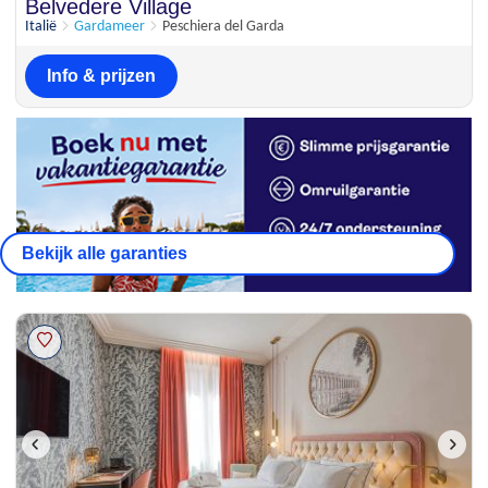
Uitstekend
Belvedere Village
8.3
19 beoordelingen
Italië
Gardameer
Peschiera del Garda
Info & prijzen
Bekijk alle garanties