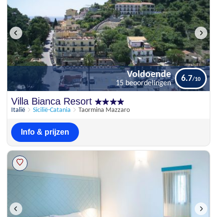
Voldoende
6.7
15 beoordelingen
Voldoende
Villa Bianca Resort
6.7
15 beoordelingen
Italië
Sicilië-Catania
Taormina Mazzaro
Info & prijzen