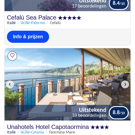
Uitstekend
8.4
17 beoordelingen
Uitstekend
Cefalù Sea Palace
8.4
17 beoordelingen
Italië
Sicilië-Palermo
Cefalù
Info & prijzen
Uitstekend
8.8
33 beoordelingen
Uitstekend
Unahotels Hotel Capotaormina
8.8
33 beoordelingen
Italië
Sicilië-Catania
Taormina Mare