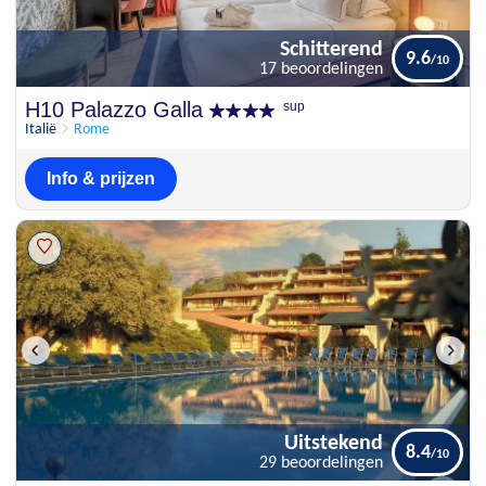
Schitterend
9.6
17 beoordelingen
Schitterend
H10 Palazzo Galla
sup
9.6
17 beoordelingen
Italië
Rome
Info & prijzen
Uitstekend
8.4
29 beoordelingen