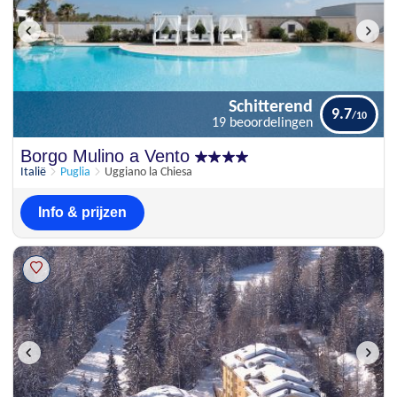
Schitterend
9.7
19 beoordelingen
Schitterend
Borgo Mulino a Vento
9.7
19 beoordelingen
Italië
Puglia
Uggiano la Chiesa
Info & prijzen