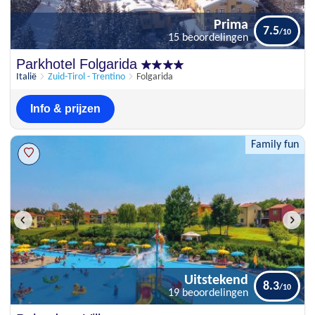
Prima
7.5
15 beoordelingen
Prima
Parkhotel Folgarida
7.5
15 beoordelingen
Italië
Zuid-Tirol - Trentino
Folgarida
Info & prijzen
Family fun
Uitstekend
8.3
19 beoordelingen