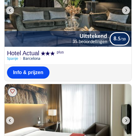
Uitstekend
8.5
35 beoordelingen
Uitstekend
Hotel Actual
plus
8.5
35 beoordelingen
Spanje
Barcelona
Info & prijzen