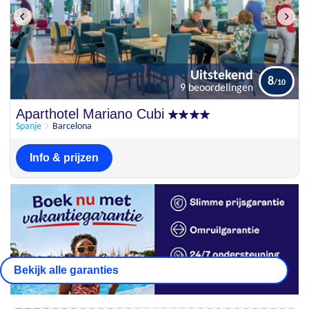
Uitstekend
8
9 beoordelingen
Uitstekend
Aparthotel Mariano Cubi
8
9 beoordelingen
Spanje
Barcelona
Info & prijzen
Bekijk alle garanties