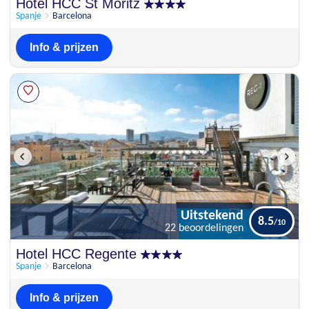
Uitstekend
Hotel HCC St Moritz
8.2
10 beoordelingen
Spanje
Barcelona
Info & prijzen
Uitstekend
8.5
22 beoordelingen
Uitstekend
Hotel HCC Regente
8.5
22 beoordelingen
Spanje
Barcelona
Info & prijzen