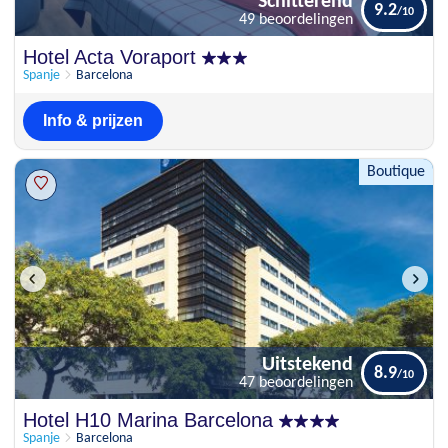
Schitterend
9.2
49 beoordelingen
Schitterend
Hotel Acta Voraport
9.2
49 beoordelingen
Spanje
Barcelona
Info & prijzen
Boutique
Uitstekend
8.9
47 beoordelingen
Uitstekend
Hotel H10 Marina Barcelona
8.9
47 beoordelingen
Spanje
Barcelona