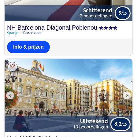
Schitterend
9
2 beoordelingen
Schitterend
NH Barcelona Diagonal Poblenou
9
2 beoordelingen
Spanje
Barcelona
Info & prijzen
Uitstekend
8.2
10 beoordelingen