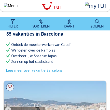
``
Overslaan
en
naar
de
FILTER
SORTEREN
KAART
ZOEKEN
algemene
35 vakanties in Barcelona
inhoud
gaan
Ontdek de meesterwerken van Gaudí
Wandelen over de Ramblas
Overheerlijke Spaanse tapas
Zonnen op het stadsstrand
Lees meer over vakantie Barcelona