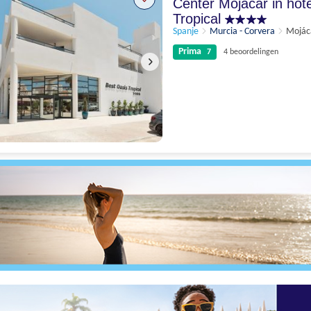
Center Mojacar in hot
Tropical
Spanje
Murcia - Corvera
Mojác
Prima
7
4 beoordelingen
Prima
7
4 beoordelingen