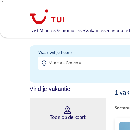
``
Overslaan
en
naar
de
Last Minutes & promoties
▾
Vakanties
▾
Inspiratie
algemene
inhoud
gaan
Waar wil je heen?
Vind je vakantie
1
vak
Sortere
Toon op de kaart