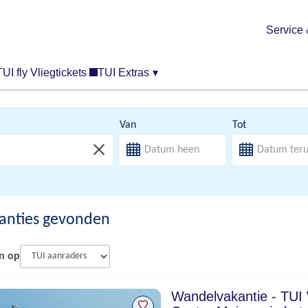
Service 
TUI fly Vliegtickets
TUI Extras
▾
Van
Tot
anties gevonden
n op
Wandelvakantie - TUI