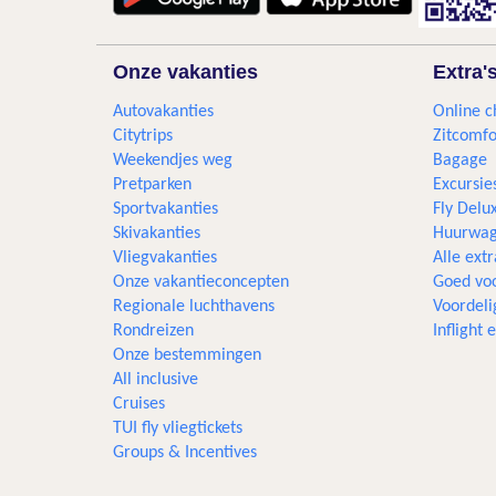
Onze vakanties
Extra'
Autovakanties
Online c
Citytrips
Zitcomfo
Weekendjes weg
Bagage
Pretparken
Excursie
Sportvakanties
Fly Delu
Skivakanties
Huurwag
Vliegvakanties
Alle extr
Onze vakantieconcepten
Goed voo
Regionale luchthavens
Voordeli
Rondreizen
Inflight
Onze bestemmingen
All inclusive
Cruises
TUI fly vliegtickets
Groups & Incentives