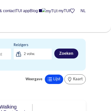
& contact
TUI app
Blog
myTUI
NL
Reizigers
Zoeken
2
volw.
Lijst
Kaart
Weergave
 Walking