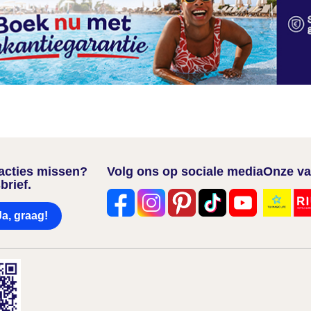
nacties missen?
Volg ons op sociale media
Onze va
brief.
Ja, graag!