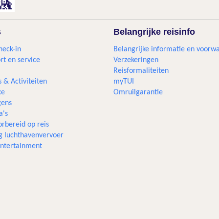
s
Belangrijke reisinfo
heck-in
Belangrijke informatie en voorw
rt en service
Verzekeringen
Reisformaliteiten
s & Activiteiten
myTUI
xe
Omruilgarantie
ens
a's
rbereid op reis
g luchthavenvervoer
 entertainment