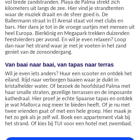
vol brede zandstranden. Playa de Palma strekt zich
kilometers uit langs de zee. Hier vind je strandtenten
waar de muziek draait en de sfeer goed is. De
Ballermann straat in El Arenal staat vol met clubs en
bars. Hier dans je tot in de vroege uurtjes met mensen uit
heel Europa. Bierkönig en Megapark trekken duizenden
feestvierders per avond. En wil je even relaxen? Loop
dan naar het strand waar je met je voeten in het zand
geniet van de zonsondergang.
Van baai naar baai, van tapas naar terras
Wil je even iets anders? Huur een scooter en ontdek het
eiland. Rijd naar verborgen baaien waar je duikt in
kristalhelder water. Of bezoek de hoofdstad Palma met
haar smalle straten, gezellige terrassen en de imposante
kathedraal. Hier proef je echte Spaanse tapas en ontdek
je wat Mallorca nog meer te bieden heeft. Of je nu met
twee vrienden gaat of met een hele groep. Hier maak je
het zo gek als je zelf wil. Boek een appartement vlak bij
het strand. Of kies bij TUI voor een hotel met zwembad.