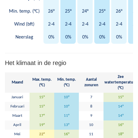
Min. temp. (°C)
26°
25°
24°
25°
26°
25
Wind (bft)
2-4
2-4
2-4
2-4
2-4
2-
Neerslag
0%
0%
0%
0%
0%
0
Het klimaat in de regio
Zee
Max. temp.
Min. temp.
Aantal
Maand
watertemperatuur
(°C)
(°C)
zonuren
(°C)
Januari
15°
10°
7
15°
Februari
15°
10°
8
14°
Maart
17°
11°
9
14°
April
19°
13°
10
16°
Mei
22°
16°
11
18°