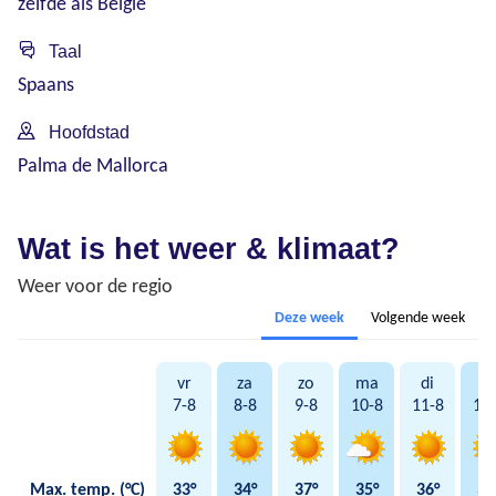
zelfde als België
Taal
Spaans
Hoofdstad
Palma de Mallorca
Wat is het weer & klimaat?
Weer voor de regio
Deze week
Volgende week
vr
za
zo
ma
di
w
7-8
8-8
9-8
10-8
11-8
12
Max. temp. (°C)
33°
34°
37°
35°
36°
36