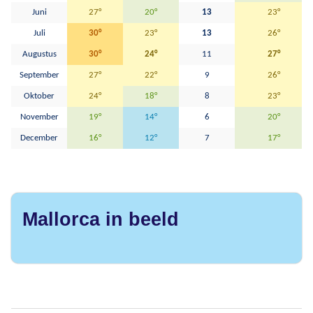
Juni
27°
20°
13
23°
Juli
30°
23°
13
26°
Augustus
30°
24°
11
27°
September
27°
22°
9
26°
Oktober
24°
18°
8
23°
November
19°
14°
6
20°
December
16°
12°
7
17°
Mallorca in beeld