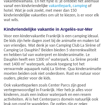
vakantiewalhalla. En het fijne is: je ontdekt het allemaal
vanaf een kindvriendelijke
vakantiepark
,
camping
of
hotel. Wat je ook zoekt, met meer dan 150
kindvriendelijke vakanties om uit te kiezen, is er voor elk
wat wils.
Kindvriendelijke vakantie in Argelès-sur-Mer
Voor een kindervakantie Frankrijk is een camping ideaal.
De kids zijn hele dagen zoet bij de animatie en maken tal
van vriendjes. Wat denk je van Camping Club La Sirène of
Camping Le Dauphin? Beiden bieden 5 sterrenkwaliteit
en hebben tal van waterpret en kinderanimatie. Le
Dauphin heeft een 1300 m² waterpark. La Sirène pronkt
met 1400 m² waterpark, alsook toegang tot het
verwarmde aquapark nabij La Sirène. Qua kinderanimatie
moeten beiden ook niet onderdoen. Rust en natuur voor
ouders, plezier voor de kids.
Ook vakantieparken zoals Center Parcs zijn goed
vertegenwoordigd in Frankrijk. Hier heb je alles voor
kinderen, zoals een indoor waterpark en een resem
activiteiten. Al is het Centerparcs domein natuurlijk ook
leuk om rond te wandelen. De opties zijn er zeker.