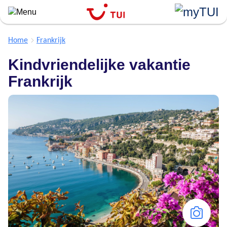
``
Overslaan
en
naar
Home
Frankrijk
de
Kindvriendelijke vakantie
algemene
inhoud
Frankrijk
gaan