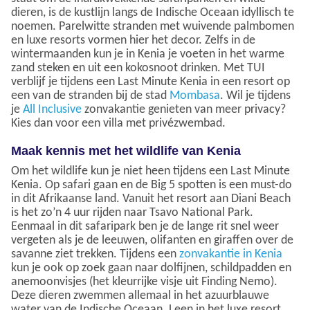
dieren, is de kustlijn langs de Indische Oceaan idyllisch te
noemen. Parelwitte stranden met wuivende palmbomen
en luxe resorts vormen hier het decor. Zelfs in de
wintermaanden kun je in Kenia je voeten in het warme
zand steken en uit een kokosnoot drinken. Met TUI
verblijf je tijdens een Last Minute Kenia in een resort op
een van de stranden bij de stad
Mombasa
. Wil je tijdens
je
All Inclusive
zonvakantie genieten van meer privacy?
Kies dan voor een villa met privézwembad.
Maak kennis met het wildlife van Kenia
Om het wildlife kun je niet heen tijdens een Last Minute
Kenia. Op safari gaan en de Big 5 spotten is een must-do
in dit Afrikaanse land. Vanuit het resort aan Diani Beach
is het zo’n 4 uur rijden naar Tsavo National Park.
Eenmaal in dit safaripark ben je de lange rit snel weer
vergeten als je de leeuwen, olifanten en giraffen over de
savanne ziet trekken. Tijdens een
zonvakantie in Kenia
kun je ook op zoek gaan naar dolfijnen, schildpadden en
anemoonvisjes (het kleurrijke visje uit Finding Nemo).
Deze dieren zwemmen allemaal in het azuurblauwe
water van de Indische Oceaan. Leen in het luxe resort