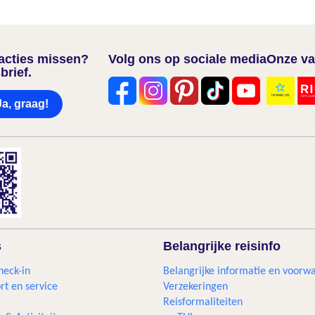
nacties missen?
Volg ons op sociale media
Onze va
brief.
Ja, graag!
s
Belangrijke reisinfo
heck-in
Belangrijke informatie en voorw
rt en service
Verzekeringen
Reisformaliteiten