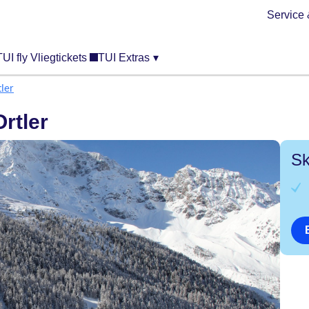
Service 
TUI fly Vliegtickets
TUI Extras
▾
ler
rtler
Sk