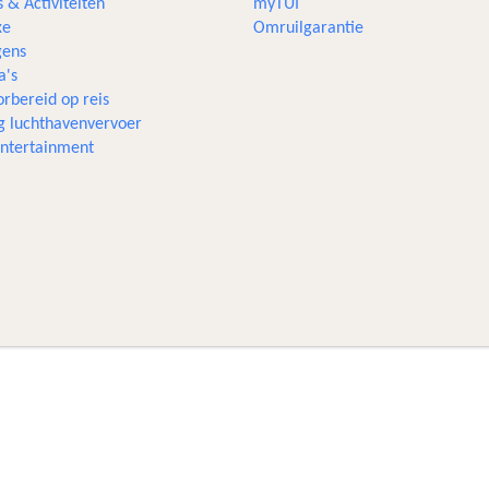
s & Activiteiten
myTUI
xe
Omruilgarantie
ens
a's
rbereid op reis
g luchthavenvervoer
 entertainment