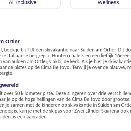
All Inclusive
Wellness
m Ortler
, boek je bij TUI een skivakantie naar Sulden am Ortler. Dit d
ze Italiaanse bergregio. Houten chalets en een lieflijk 16e-ee
van Sulden am Ortler, vlakbij de kerk. Als je hier je skivakant
naar de pistes op de Cima Beltovo. Terwijl je over de blauwe, ro
bergte.
rgwereld
it over 50 kilometer piste. Deze slingeren over drie verschille
ar je op de hoge hellingen van de Cima Beltovo door grootse
en je samen met de kinderen op skivakantie in Sulden am Ortle
 genoeg is, kun je met de skipas voor Zwei Länder Skiarena oo
ijden, is een aanrader.