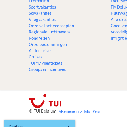
Pretparken
Excursie
Sportvakanties
Fly Delu
Skivakanties
Huurwag
Vliegvakanties
Alle extr
Onze vakantieconcepten
Goed voo
Regionale luchthavens
Voordeli
Rondreizen
Inflight
Onze bestemmingen
All inclusive
Cruises
TUI fly vliegtickets
Groups & Incentives
© TUI Belgium
Algemene info
Jobs
Pers