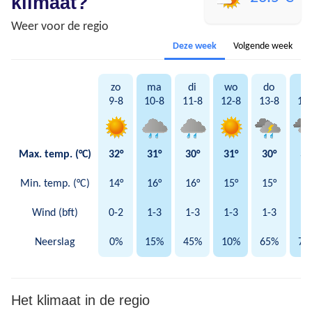
klimaat?
Weer voor de regio
Deze week
Volgende week
zo
ma
di
wo
do
vr
9-8
10-8
11-8
12-8
13-8
14
Max. temp. (°C)
32°
31°
30°
31°
30°
32
Min. temp. (°C)
14°
16°
16°
15°
15°
15
Wind (bft)
0-2
1-3
1-3
1-3
1-3
1-
Neerslag
0%
15%
45%
10%
65%
75
Het klimaat in de regio