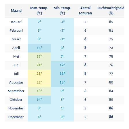
Max. temp.
Min. temp.
Aantal
Luchtvochtigheid
Maand
(°C)
(°C)
zonuren
(%)
Januari
2°
-4°
5
85
Februari
5°
-3°
6
81
Maart
8°
-1°
8
75
April
13°
3°
8
73
Mei
16°
7°
7
78
Juni
21°
12°
8
76
Juli
23°
13°
8
77
Augustus
22°
13°
7
80
September
18°
9°
6
84
Oktober
14°
5°
6
85
November
8°
1°
5
86
December
4°
-3°
5
86