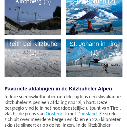
Kirchberg (5)
Fieberbrunn (2)
Reith bei Kitzbühel
St. Johann in Tirol
(1)
(1)
Favoriete afdalingen in de Kitzbüheler Alpen
Iedere sneeuwliefhebber ontdekt tijdens een skivakantie
Kitzbüheler Alpen een afdaling naar zijn hart. Deze
bergregio vind je in het noordoostelijke uitpunt van Tirol,
vlakbij de grens van
Oostenrijk
met
Duitsland
. Ze strekt
zich uit over meerdere bergen en dalen en 225 kilometer
skipiste slingert er op de hellingen. In de Kitzbüheler