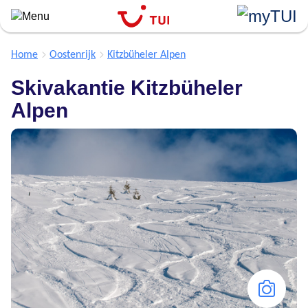
``
Overslaan
en
naar
Home
Oostenrijk
Kitzbüheler Alpen
de
Skivakantie Kitzbüheler
algemene
inhoud
Alpen
gaan