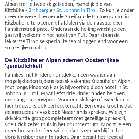
Alpen tref je twee skigebieden, namelijk die van
Kitzbühel-
Kirchberg
en
St. Johann in Tirol
. Zo kun je onder
meer de wereldberoemde Streif op de Hahnenkamm in
Kitzbühel uitproberen of afdalen via de naastgelegen
Familienstreif piste. Onderaan de helling wacht je een
gastvrij welkom in het hotel van TUI. Daar staan de
lekkerste Tiroolse specialiteiten al opgediend voor een
smakelijke maaltijd.
De Kitzbüheler Alpen ademen Oostenrijkse
'gemütlichkeit'
Families met kinderen ontdekken een waaier aan
mogelijkheden tijdens een skivakantie Kitzbüheler Alpen.
Met jonge kinderen kies je bijvoorbeeld een hotel in St.
Johann in Tirol. Maar liefst drie kinderlanden beloven
urenlange sneeuwpret. Voor een skilesje of twee kun je
hier trouwens ook perfect terecht. Een extra troef is dat
de instructeurs vaak ook Nederlands spreken. Wie zijn
skivakantie graag completeert met gezellige après-ski,
voelt zich zeker thuis in het dorpscentrum. Mocht je een
meer bruisende sfeer willen, dan is een verblijf in het
dorp Kirchberg aan te raden. Daar begint het feest al