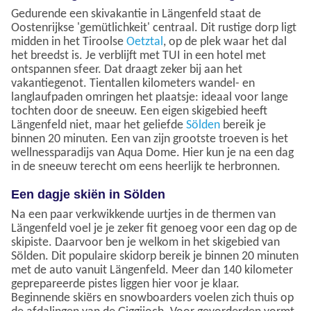
Gedurende een skivakantie in Längenfeld staat de
Oostenrijkse 'gemütlichkeit' centraal. Dit rustige dorp ligt
midden in het Tiroolse
Oetztal
, op de plek waar het dal
het breedst is. Je verblijft met TUI in een hotel met
ontspannen sfeer. Dat draagt zeker bij aan het
vakantiegenot. Tientallen kilometers wandel- en
langlaufpaden omringen het plaatsje: ideaal voor lange
tochten door de sneeuw. Een eigen skigebied heeft
Längenfeld niet, maar het geliefde
Sölden
bereik je
binnen 20 minuten. Een van zijn grootste troeven is het
wellnessparadijs van Aqua Dome. Hier kun je na een dag
in de sneeuw terecht om eens heerlijk te herbronnen.
Een dagje skiën in Sölden
Na een paar verkwikkende uurtjes in de thermen van
Längenfeld voel je je zeker fit genoeg voor een dag op de
skipiste. Daarvoor ben je welkom in het skigebied van
Sölden. Dit populaire skidorp bereik je binnen 20 minuten
met de auto vanuit Längenfeld. Meer dan 140 kilometer
geprepareerde pistes liggen hier voor je klaar.
Beginnende skiërs en snowboarders voelen zich thuis op