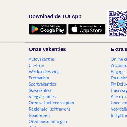
Download de TUI App
Onze vakanties
Extra'
Autovakanties
Online c
Citytrips
Zitcomfo
Weekendjes weg
Bagage
Pretparken
Excursie
Sportvakanties
Fly Delu
Skivakanties
Huurwag
Vliegvakanties
Alle extr
Onze vakantieconcepten
Goed voo
Regionale luchthavens
Voordeli
Rondreizen
Inflight
Onze bestemmingen