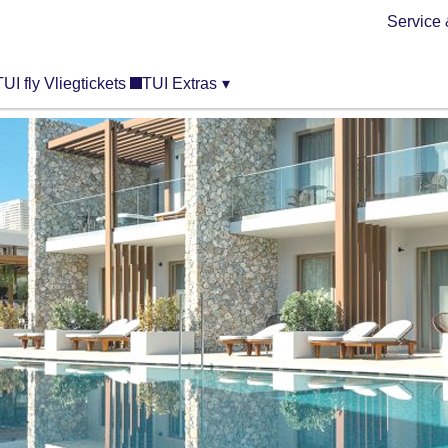
Service 
TUI fly Vliegtickets
TUI Extras
▾