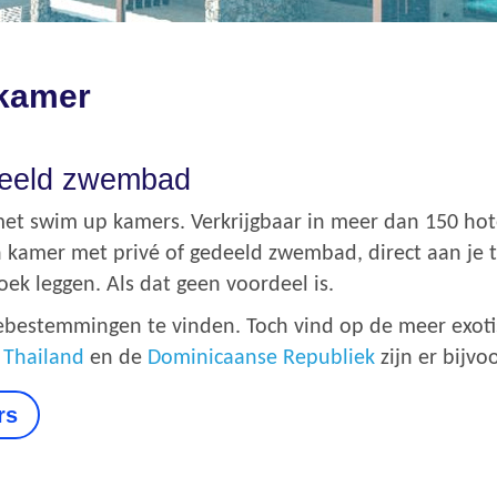
 kamer
deeld zwembad
met swim up kamers. Verkrijgbaar in meer dan 150 ho
n kamer met privé of gedeeld zwembad, direct aan je 
k leggen. Als dat geen voordeel is.
tiebestemmingen te vinden. Toch vind op de meer exo
n
Thailand
en de
Dominicaanse Republiek
zijn er bijvo
rs