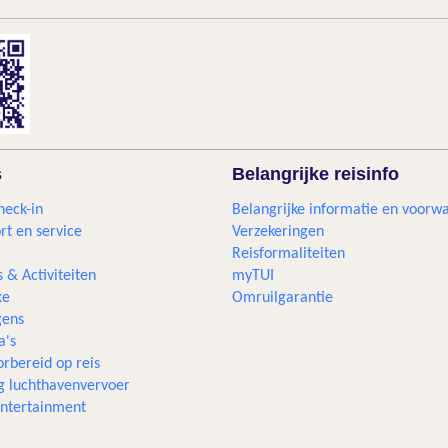
s
Belangrijke reisinfo
heck-in
Belangrijke informatie en voorw
rt en service
Verzekeringen
Reisformaliteiten
s & Activiteiten
myTUI
xe
Omruilgarantie
ens
a's
rbereid op reis
g luchthavenvervoer
 entertainment