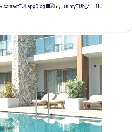
& contact
TUI app
Blog
myTUI
NL