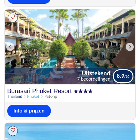
Uitstekend
8.9
7 beoordelingen
Uitstekend
Burasari Phuket Resort
8.9
7 beoordelingen
Thailand
Phuket
Patong
Info & prijzen