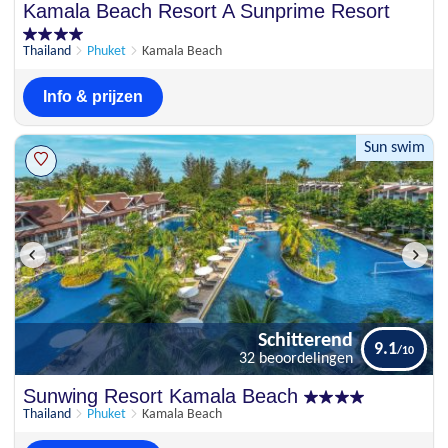
Uitstekend
Kamala Beach Resort A Sunprime Resort
8.8
59 beoordelingen
Thailand
Phuket
Kamala Beach
Info & prijzen
Sun swim
Schitterend
9.1
32 beoordelingen
Schitterend
Sunwing Resort Kamala Beach
9.1
32 beoordelingen
Thailand
Phuket
Kamala Beach