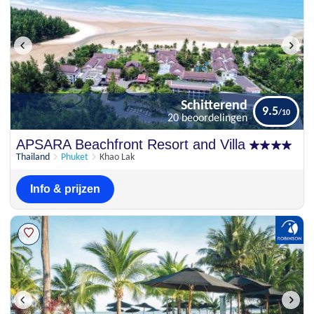
Schitterend
9.5
20 beoordelingen
Schitterend
APSARA Beachfront Resort and Villa
9.5
20 beoordelingen
Thailand
Phuket
Khao Lak
Info & prijzen