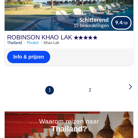
Schitterend
9.4
15 beoordelingen
Schitterend
ROBINSON KHAO LAK
9.4
15 beoordelingen
Thailand
Phuket
Khao Lak
Info & prijzen
1
2
Waarom reizen naar
Thailand?