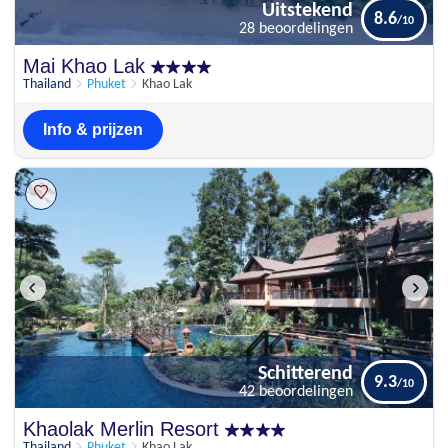
Uitstekend
8.6
28 beoordelingen
Uitstekend
Mai Khao Lak
8.6
28 beoordelingen
Thailand
Phuket
Khao Lak
Info & prijzen
Schitterend
9.3
42 beoordelingen
Schitterend
Khaolak Merlin Resort
9.3
42 beoordelingen
Thailand
Phuket
Khao Lak