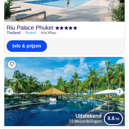
Riu Palace Phuket
Thailand
Phuket
Mai Khao
Info & prijzen
Uitstekend
8.8
59 beoordelingen