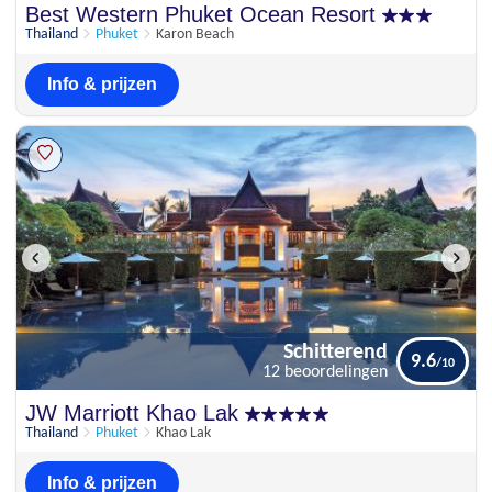
Uitstekend
Best Western Phuket Ocean Resort
8.7
23 beoordelingen
Thailand
Phuket
Karon Beach
Info & prijzen
Schitterend
9.6
12 beoordelingen
Schitterend
JW Marriott Khao Lak
9.6
12 beoordelingen
Thailand
Phuket
Khao Lak
Info & prijzen