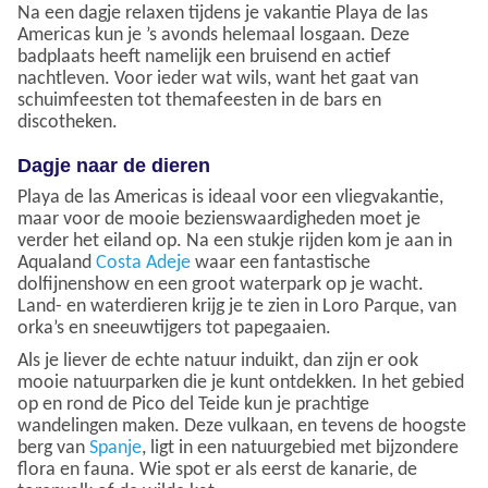
Na een dagje relaxen tijdens je vakantie Playa de las
Americas kun je ’s avonds helemaal losgaan. Deze
badplaats heeft namelijk een bruisend en actief
nachtleven. Voor ieder wat wils, want het gaat van
schuimfeesten tot themafeesten in de bars en
discotheken.
Dagje naar de dieren
Playa de las Americas is ideaal voor een vliegvakantie,
maar voor de mooie bezienswaardigheden moet je
verder het eiland op. Na een stukje rijden kom je aan in
Aqualand
Costa Adeje
waar een fantastische
dolfijnenshow en een groot waterpark op je wacht.
Land- en waterdieren krijg je te zien in Loro Parque, van
orka’s en sneeuwtijgers tot papegaaien.
Als je liever de echte natuur induikt, dan zijn er ook
mooie natuurparken die je kunt ontdekken. In het gebied
op en rond de Pico del Teide kun je prachtige
wandelingen maken. Deze vulkaan, en tevens de hoogste
berg van
Spanje
, ligt in een natuurgebied met bijzondere
flora en fauna. Wie spot er als eerst de kanarie, de