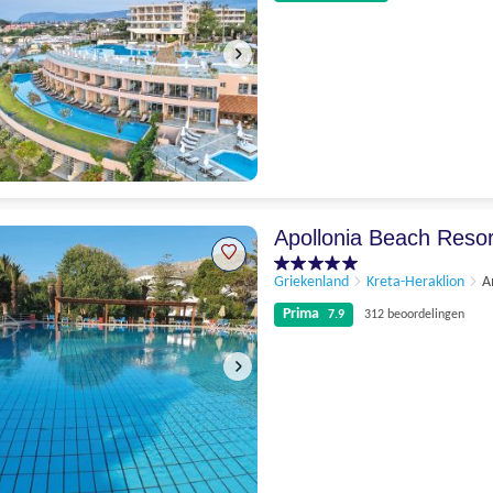
Uitstekend
8.1
96 beoordelingen
Apollonia Beach Reso
Griekenland
Kreta-Heraklion
A
Prima
7.9
312 beoordelingen