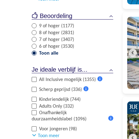
Beoordeling
9 of hoger (1177)
8 of hoger (2831)
7 of hoger (3407)
6 of hoger (3530)
Toon alle
Je ideale verblijf is...
All Inclusive mogelijk (1355)
Meer
Scherp geprijsd (336)
informatie
Meer
Kindvriendelijk (744)
informatie
Adults Only (332)
Onafhankelijk
duurzaamheidslabel (1096)
Meer
Voor jongeren (98)
informatie
Toon meer