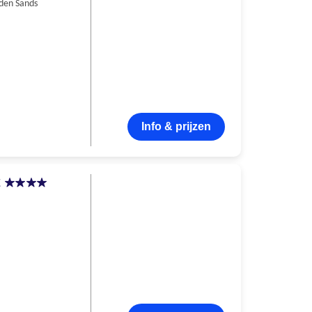
den Sands
Info & prijzen
t