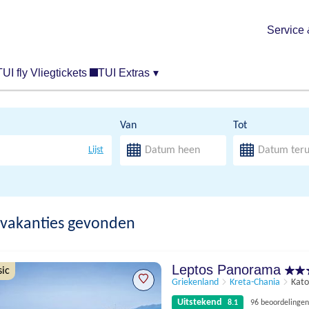
Service 
TUI fly Vliegtickets
TUI Extras
▾
Van
Tot
Lijst
vakanties gevonden
Leptos Panorama
sic
Griekenland
Kreta-Chania
Kato
Uitstekend
8.1
96 beoordelingen