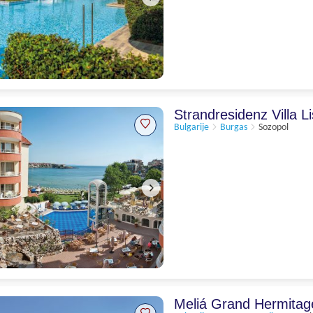
Schitterend
9.1
70 beoordelingen
Strandresidenz Villa L
Bulgarije
Burgas
Sozopol
Meliá Grand Hermita