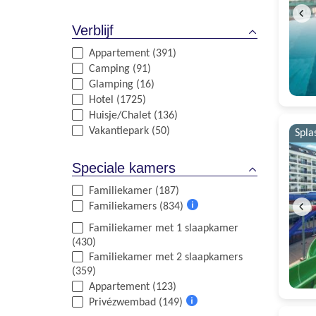
Verblijf
Appartement (391)
Camping (91)
Glamping (16)
Hotel (1725)
Huisje/Chalet (136)
Vakantiepark (50)
Spla
Speciale kamers
Familiekamer (187)
Familiekamers (834)
Meer
Familiekamer met 1 slaapkamer
informatie
(430)
Familiekamer met 2 slaapkamers
(359)
Appartement (123)
Privézwembad (149)
Meer