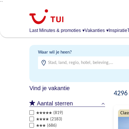
``
Overslaan
en
naar
de
Last Minutes & promoties
▾
Vakanties
▾
Inspiratie
algemene
inhoud
gaan
Waar wil je heen?
Vind je vakantie
4296
Aantal sterren
(819)
Clas
(2183)
(686)