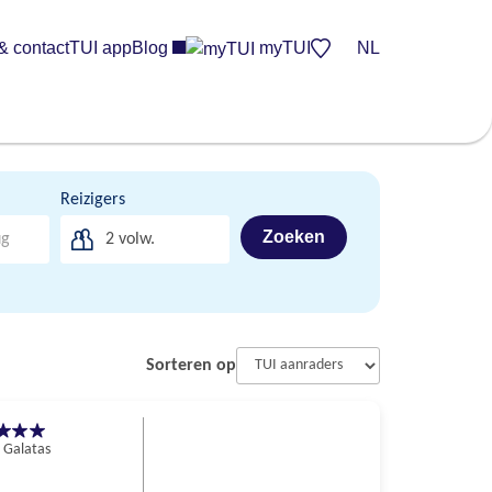
& contact
TUI app
Blog
myTUI
NL
Reizigers
Zoeken
2
volw.
Sorteren op
 Galatas