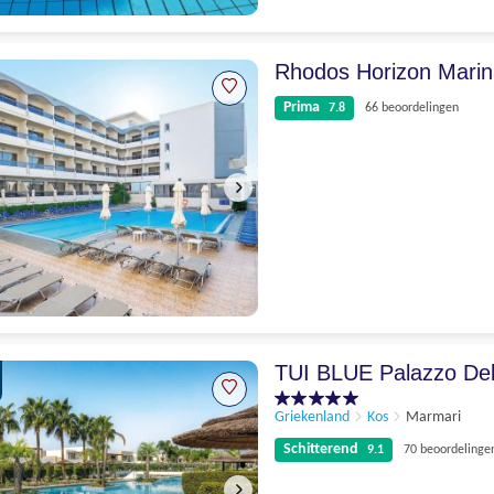
Prima
7.9
312 beoordelingen
Rhodos Horizon Mari
Prima
7.8
66 beoordelingen
Prima
7.8
66 beoordelingen
TUI BLUE Palazzo De
Griekenland
Kos
Marmari
Schitterend
9.1
70 beoordelinge