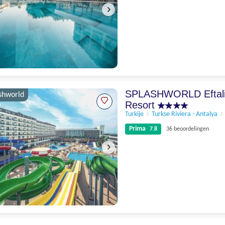
Schitterend
9
13 beoordelingen
SPLASHWORLD Eftali
shworld
Resort
Turkije
Turkse Riviera - Antalya
Prima
7.8
36 beoordelingen
Prima
7.8
36 beoordelingen