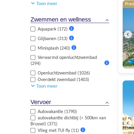
Toon meer
Pre
informatie
Zwemmen en wellness
Aquapark (172)
Meer
Glijbanen (313)
informatie
Meer
Minisplash (240)
informatie
Meer
Verwarmd openluchtzwembad
informatie
(294)
Meer
Openluchtzwembad (1026)
informatie
Overdekt zwembad (1403)
Toon meer
Vervoer
Autovakantie (1790)
autovakantie dichtbij (< 500km van
Brussel) (371)
Vlieg met TUI fly (11)