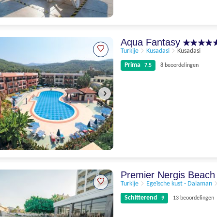
Kan beter
5.2
5 beoordelingen
Aqua Fantasy
Turkije
Kusadasi
Kusadasi
Prima
7.5
8 beoordelingen
Prima
7.5
8 beoordelingen
Premier Nergis Beac
Turkije
Egeïsche kust - Dalaman
Schitterend
9
13 beoordelingen