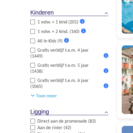
Kinderen
1 volw. + 1 kind (201)
Meer
1 volw. + 2 kind. (160)
informatie
Meer
All In Kids (9)
informatie
Meer
Gratis verblijf t.e.m. 4 jaar
informatie
(1449)
Meer
Gratis verblijf t.e.m. 5 jaar
informatie
(1438)
Meer
Gratis verblijf t.e.m. 6 jaar
informatie
(1065)
Meer
Toon meer
informatie
Ligging
Direct aan de promenade (83)
Aan de rivier (42)