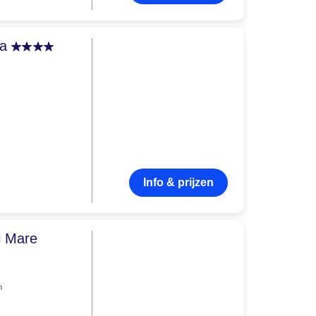
na
Info & prijzen
l Mare
n