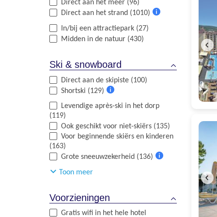
Direct aan het meer (96)
Direct aan het strand (1010)
Meer
In/bij een attractiepark (27)
informatie
Midden in de natuur (430)
Ski & snowboard
Direct aan de skipiste (100)
Shortski (129)
Meer
Levendige après-ski in het dorp
informatie
(119)
Ook geschikt voor niet-skiërs (135)
Voor beginnende skiërs en kinderen
(163)
Grote sneeuwzekerheid (136)
Meer
Toon meer
informatie
Voorzieningen
Gratis wifi in het hele hotel