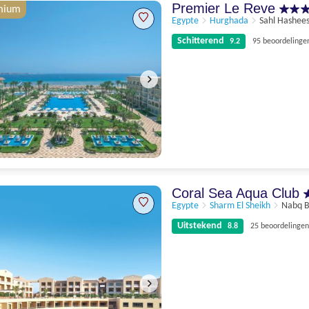
Premier Le Reve
mium
Egypte
Hurghada
Sahl Hashee
Schitterend
9.2
95 beoordelinge
Schitterend
9.2
95 beoordelingen
Coral Sea Aqua Club
Egypte
Sharm El Sheikh
Nabq 
Uitstekend
8.8
25 beoordelingen