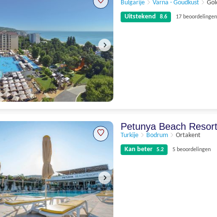
Bulgarije
Varna - Goudkust
Gol
Uitstekend
8.6
17 beoordelingen
Uitstekend
8.6
17 beoordelingen
Petunya Beach Resor
Turkije
Bodrum
Ortakent
Kan beter
5.2
5 beoordelingen