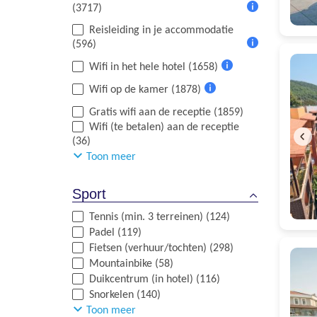
(3717)
Meer
Reisleiding in je accommodatie
informatie
(596)
Meer
Wifi in het hele hotel (1658)
informatie
Meer
Wifi op de kamer (1878)
informatie
Meer
Gratis wifi aan de receptie (1859)
informatie
Wifi (te betalen) aan de receptie
(36)
Toon meer
Sport
Tennis (min. 3 terreinen) (124)
Padel (119)
Fietsen (verhuur/tochten) (298)
Mountainbike (58)
Duikcentrum (in hotel) (116)
Snorkelen (140)
Toon meer