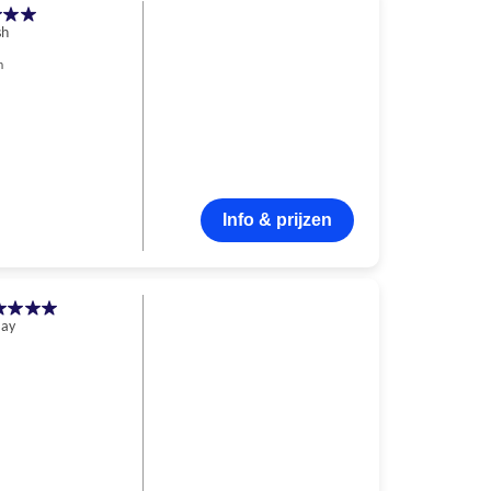
sh
n
Info & prijzen
Bay