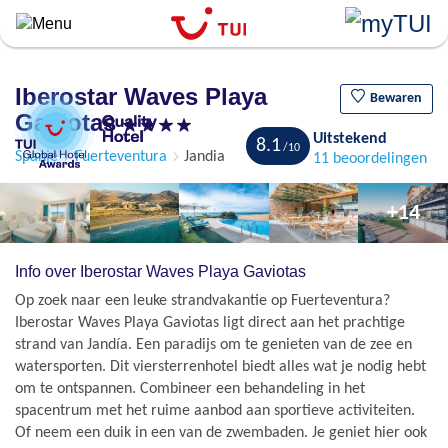
``
Overslaan
en
naar
Iberostar Waves Playa
de
Bewaren
Gaviotas
algemene
Uitstekend
inhoud
8.1
Spanje
Fuerteventura
Jandia
11 beoordelingen
gaan
+14
Info over Iberostar Waves Playa Gaviotas
Op zoek naar een leuke strandvakantie op Fuerteventura?
Iberostar Waves Playa Gaviotas ligt direct aan het prachtige
strand van Jandía. Een paradijs om te genieten van de zee en
watersporten. Dit viersterrenhotel biedt alles wat je nodig hebt
om te ontspannen. Combineer een behandeling in het
spacentrum met het ruime aanbod aan sportieve activiteiten.
Of neem een duik in een van de zwembaden. Je geniet hier ook