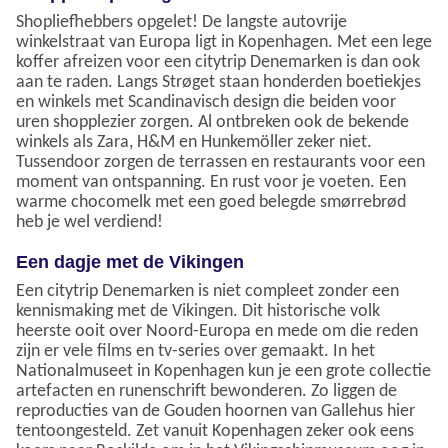
Shopliefhebbers opgelet! De langste autovrije
winkelstraat van Europa ligt in Kopenhagen. Met een lege
koffer afreizen voor een citytrip Denemarken is dan ook
aan te raden. Langs Strøget staan honderden boetiekjes
en winkels met Scandinavisch design die beiden voor
uren shopplezier zorgen. Al ontbreken ook de bekende
winkels als Zara, H&M en Hunkemöller zeker niet.
Tussendoor zorgen de terrassen en restaurants voor een
moment van ontspanning. En rust voor je voeten. Een
warme chocomelk met een goed belegde smørrebrød
heb je wel verdiend!
Een dagje met de Vikingen
Een citytrip Denemarken is niet compleet zonder een
kennismaking met de Vikingen. Dit historische volk
heerste ooit over Noord-Europa en mede om die reden
zijn er vele films en tv-series over gemaakt. In het
Nationalmuseet in Kopenhagen kun je een grote collectie
artefacten en runenschrift bewonderen. Zo liggen de
reproducties van de Gouden hoornen van Gallehus hier
tentoongesteld. Zet vanuit Kopenhagen zeker ook eens