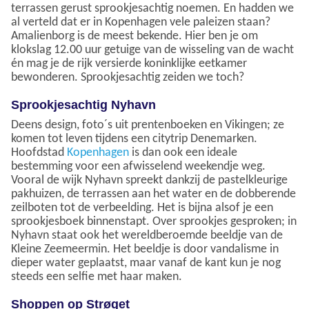
terrassen gerust sprookjesachtig noemen. En hadden we
al verteld dat er in Kopenhagen vele paleizen staan?
Amalienborg is de meest bekende. Hier ben je om
klokslag 12.00 uur getuige van de wisseling van de wacht
én mag je de rijk versierde koninklijke eetkamer
bewonderen. Sprookjesachtig zeiden we toch?
Sprookjesachtig Nyhavn
Deens design, foto´s uit prentenboeken en Vikingen; ze
komen tot leven tijdens een citytrip Denemarken.
Hoofdstad
Kopenhagen
is dan ook een ideale
bestemming voor een afwisselend weekendje weg.
Vooral de wijk Nyhavn spreekt dankzij de pastelkleurige
pakhuizen, de terrassen aan het water en de dobberende
zeilboten tot de verbeelding. Het is bijna alsof je een
sprookjesboek binnenstapt. Over sprookjes gesproken; in
Nyhavn staat ook het wereldberoemde beeldje van de
Kleine Zeemeermin. Het beeldje is door vandalisme in
dieper water geplaatst, maar vanaf de kant kun je nog
steeds een selfie met haar maken.
Shoppen op Strøget