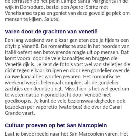
de terrassen op het plein Campo Santa Margherita in de
wijk in Dorsoduro, bestel een Aperol Spritz met
Venetiaanse tapas en geniet van deze geweldige plek om
mensen te kijken. Salute!
Varen door de grachten van Venetië
Een lang weekend van elkaar genieten doe je tijdens een
citytrip Venetië. De romantische stad in het noorden van
Italië oefent een betoverende magie uit op mensen. Dat
komt vooral door de vele kanaaltjes en bruggen die
Venetië rijk is. Je kent de foto's vast wel van stelletjes die
dicht tegen elkaar kruipen en door een gondelier over de
nauwe kanaaltjes worden gevaren. Het romantische
weekend weg is helemaal compleet als de gondelier
zachtjes een deuntje zingt. Misschien is het wel goed om
te weten dat zo'n gondeltocht door Venetië niet
goedkoop is. Je kunt de vele bezienswaardigheden ook
bezoeken per vaporetto (waterbus) die over de Canal
Grande vaart.
Cultuur proeven op het San Marcoplein
Laat je bijvoorbeeld naar het San Marcoplein varen. Het