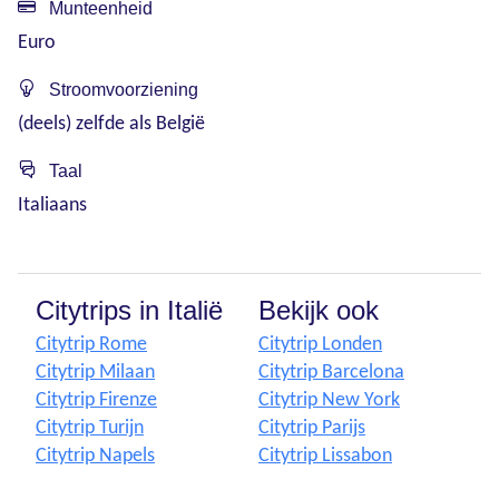
Munteenheid
Euro
Stroomvoorziening
(deels) zelfde als België
Taal
Italiaans
Citytrips in Italië
Bekijk ook
Citytrip Rome
Citytrip Londen
Citytrip Milaan
Citytrip Barcelona
Citytrip Firenze
Citytrip New York
Citytrip Turijn
Citytrip Parijs
Citytrip Napels
Citytrip Lissabon